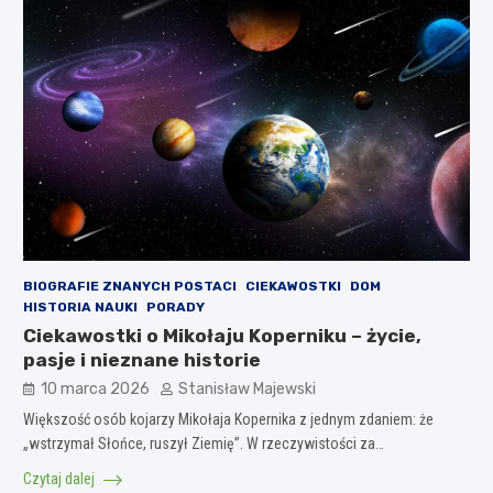
BIOGRAFIE ZNANYCH POSTACI
CIEKAWOSTKI
DOM
HISTORIA NAUKI
PORADY
Ciekawostki o Mikołaju Koperniku – życie,
pasje i nieznane historie
10 marca 2026
Stanisław Majewski
Większość osób kojarzy Mikołaja Kopernika z jednym zdaniem: że
„wstrzymał Słońce, ruszył Ziemię”. W rzeczywistości za…
Czytaj dalej