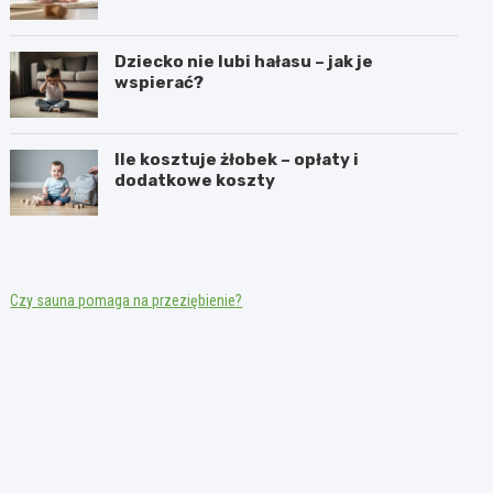
Dziecko nie lubi hałasu – jak je
wspierać?
Ile kosztuje żłobek – opłaty i
dodatkowe koszty
Czy sauna pomaga na przeziębienie?