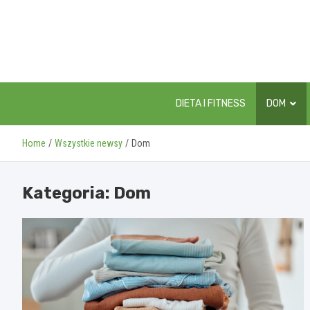
Skip
to
content
DIETA I FITNESS
DOM
Home
Wszystkie newsy
Dom
Kategoria:
Dom