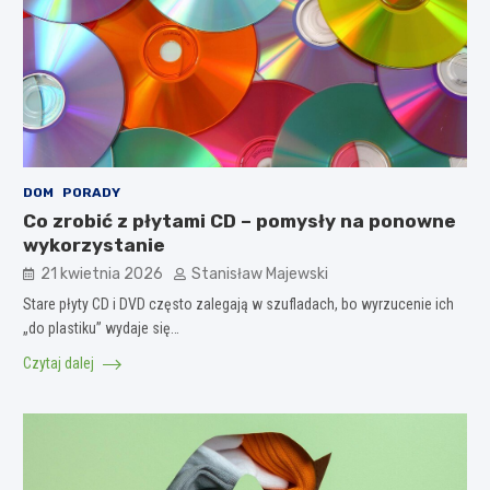
DOM
PORADY
Co zrobić z płytami CD – pomysły na ponowne
wykorzystanie
21 kwietnia 2026
Stanisław Majewski
Stare płyty CD i DVD często zalegają w szufladach, bo wyrzucenie ich
„do plastiku” wydaje się…
Czytaj dalej