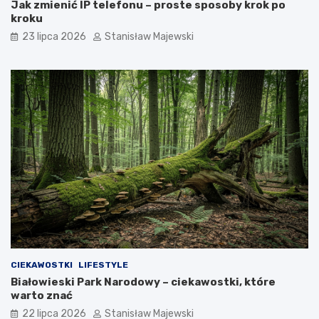
Jak zmienić IP telefonu – proste sposoby krok po
kroku
23 lipca 2026
Stanisław Majewski
CIEKAWOSTKI
LIFESTYLE
Białowieski Park Narodowy – ciekawostki, które
warto znać
22 lipca 2026
Stanisław Majewski