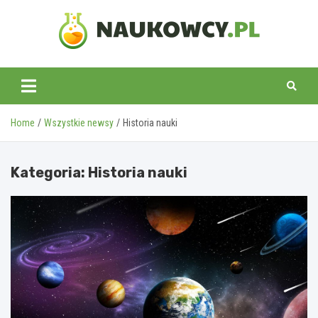
Skip
to
content
naukowcy.pl
Home
Wszystkie newsy
Historia nauki
Kategoria:
Historia nauki