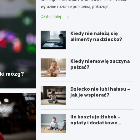
wyraźnie rozumie polecenia, pokazuje…
Czytaj dalej
Kiedy nie należą się
alimenty na dziecko?
Kiedy niemowlę zaczyna
pełzać?
zki mózg?
Dziecko nie lubi hałasu –
jak je wspierać?
Ile kosztuje żłobek –
opłaty i dodatkowe
koszty