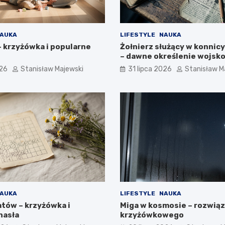
AUKA
LIFESTYLE
NAUKA
– krzyżówka i popularne
Żołnierz służący w konnic
– dawne określenie wojsk
026
Stanisław Majewski
31 lipca 2026
Stanisław M
AUKA
LIFESTYLE
NAUKA
atów – krzyżówka i
Miga w kosmosie – rozwiąz
hasła
krzyżówkowego