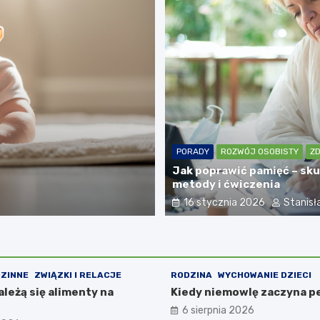
YCHOWANIE DZIECI
k wszystko rozumie, ale nie mówi – co to mo
PORADY
ROZWÓJ OSOBISTY
Z
ać?
Jak poprawić pamięć – sk
metody i ćwiczenia
a 2026
Stanisław Majewski
16 stycznia 2026
Stanisł
ZINNE
ZWIĄZKI I RELACJE
RODZINA
WYCHOWANIE DZIECI
ależą się alimenty na
Kiedy niemowlę zaczyna p
6 sierpnia 2026