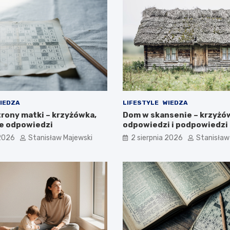
IEDZA
LIFESTYLE
WIEDZA
trony matki – krzyżówka,
Dom w skansenie – krzyżó
e odpowiedzi
odpowiedzi i podpowiedzi
 2026
Stanisław Majewski
2 sierpnia 2026
Stanisław