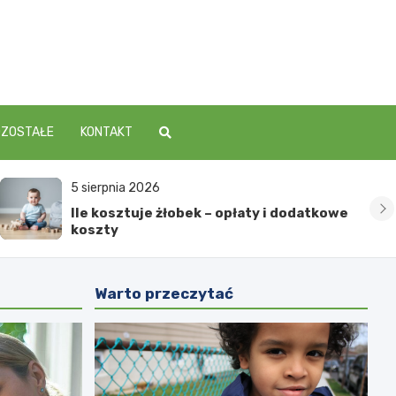
OZOSTAŁE
KONTAKT
7 sierpnia 2026
Dwulatek wszystko rozumie, ale nie
mówi – co to może oznaczać?
Warto przeczytać