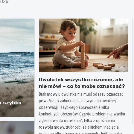
 2026
Dwulatek wszystko rozumie, ale
nie mówi – co to może oznaczać?
Brak mowy u dwulatka nie musi od razu oznaczać
poważnego zaburzenia, ale wymaga uważnej
ak szybko
obserwacji i szybkiego sprawdzenia kilku
konkretnych obszarów. Często problem nie wynika
z „lenistwa do mówienia”, tylko z opóźnienia
rozwoju mowy, trudności ze słuchem, napięcia
oralnego albo różnic rozwojowych. Jeśli dziecko