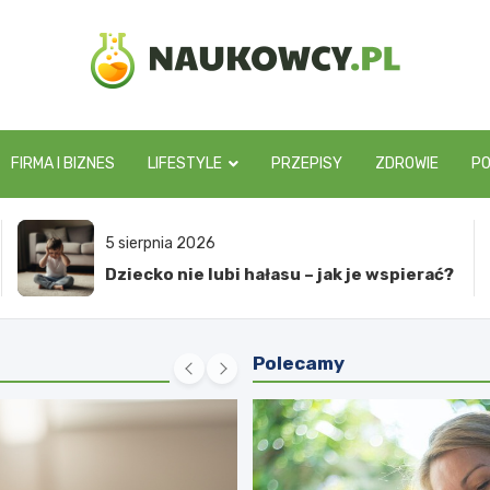
naukowcy.pl
FIRMA I BIZNES
LIFESTYLE
PRZEPISY
ZDROWIE
P
5 sierpnia 2026
Ile kosztuje żłobek – opłaty i dodatkowe
koszty
Polecamy