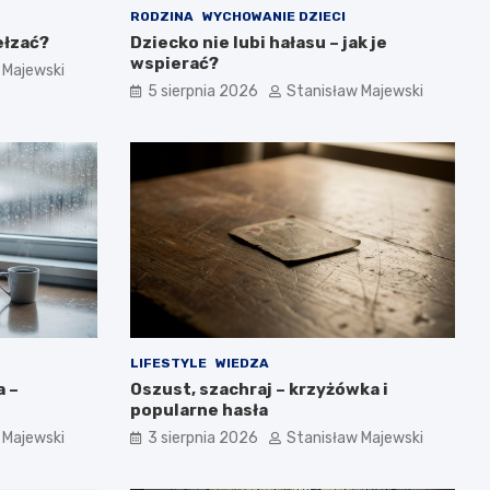
RODZINA
WYCHOWANIE DZIECI
ełzać?
Dziecko nie lubi hałasu – jak je
wspierać?
 Majewski
5 sierpnia 2026
Stanisław Majewski
LIFESTYLE
WIEDZA
a –
Oszust, szachraj – krzyżówka i
popularne hasła
 Majewski
3 sierpnia 2026
Stanisław Majewski