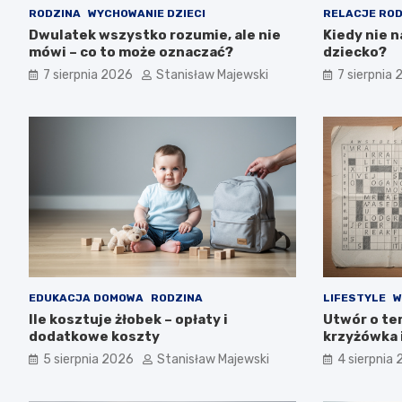
RODZINA
WYCHOWANIE DZIECI
RELACJE ROD
Dwulatek wszystko rozumie, ale nie
Kiedy nie n
mówi – co to może oznaczać?
dziecko?
7 sierpnia 2026
Stanisław Majewski
7 sierpnia
EDUKACJA DOMOWA
RODZINA
LIFESTYLE
W
Ile kosztuje żłobek – opłaty i
Utwór o tem
dodatkowe koszty
krzyżówka 
5 sierpnia 2026
Stanisław Majewski
4 sierpnia