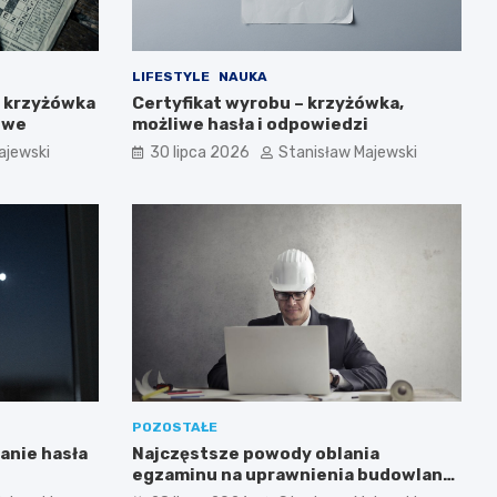
LIFESTYLE
NAUKA
y krzyżówka
Certyfikat wyrobu – krzyżówka,
owe
możliwe hasła i odpowiedzi
ajewski
30 lipca 2026
Stanisław Majewski
POZOSTAŁE
anie hasła
Najczęstsze powody oblania
egzaminu na uprawnienia budowlane
i jak ich uniknąć