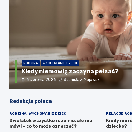
RODZINA
W
Dwulate
ełzać?
oznacz
i
7 sierpni
Redakcja poleca
RODZINA
WYCHOWANIE DZIECI
RELACJE ROD
Dwulatek wszystko rozumie, ale nie
Kiedy nie n
mówi – co to może oznaczać?
dziecko?