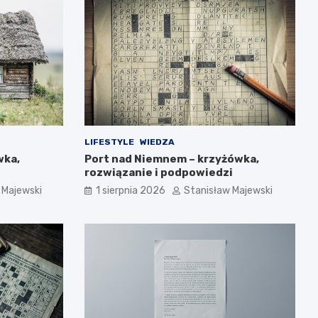
LIFESTYLE
WIEDZA
wka,
Port nad Niemnem – krzyżówka,
rozwiązanie i podpowiedzi
 Majewski
1 sierpnia 2026
Stanisław Majewski