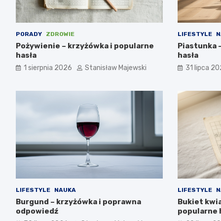
PORADY
ZDROWIE
LIFESTYLE
N
Pożywienie – krzyżówka i popularne
Piastunka 
hasła
hasła
1 sierpnia 2026
Stanisław Majewski
31 lipca 2
LIFESTYLE
NAUKA
LIFESTYLE
N
Burgund – krzyżówka i poprawna
Bukiet kwi
odpowiedź
popularne 