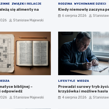
ZINNE
ZWIĄZKI I RELACJE
RODZINA
WYCHOWANIE DZIECI
ależą się alimenty na
Kiedy niemowlę zaczyna p
6 sierpnia 2026
Stanisław
 2026
Stanisław Majewski
IEDZA
LIFESTYLE
WIEDZA
atyce biblijnej –
Prowadzi surowy tryb życi
i odpowiedź
krzyżówka i możliwe hasła
 2026
Stanisław Majewski
4 sierpnia 2026
Stanisław