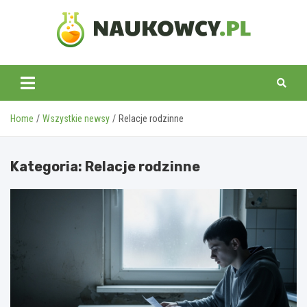
Skip
to
content
naukowcy.pl
Home
Wszystkie newsy
Relacje rodzinne
Kategoria:
Relacje rodzinne