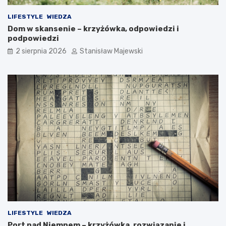
LIFESTYLE
WIEDZA
Dom w skansenie – krzyżówka, odpowiedzi i
podpowiedzi
2 sierpnia 2026
Stanisław Majewski
LIFESTYLE
WIEDZA
Port nad Niemnem – krzyżówka, rozwiązanie i