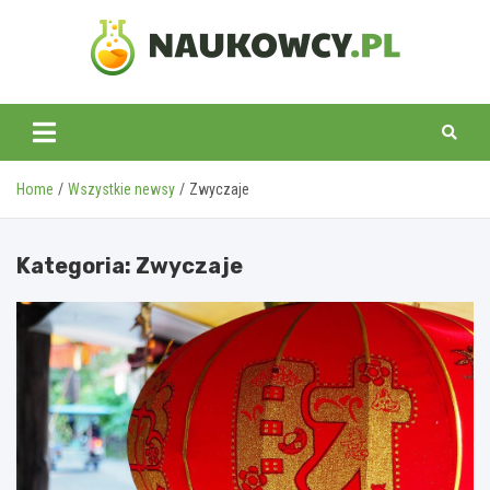
Skip
to
content
naukowcy.pl
Home
Wszystkie newsy
Zwyczaje
Kategoria:
Zwyczaje