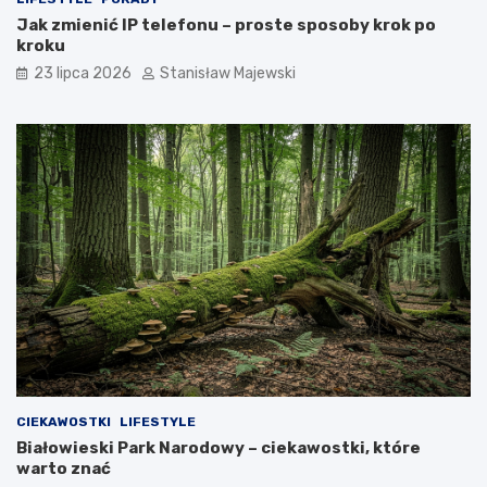
Jak zmienić IP telefonu – proste sposoby krok po
kroku
23 lipca 2026
Stanisław Majewski
CIEKAWOSTKI
LIFESTYLE
Białowieski Park Narodowy – ciekawostki, które
warto znać