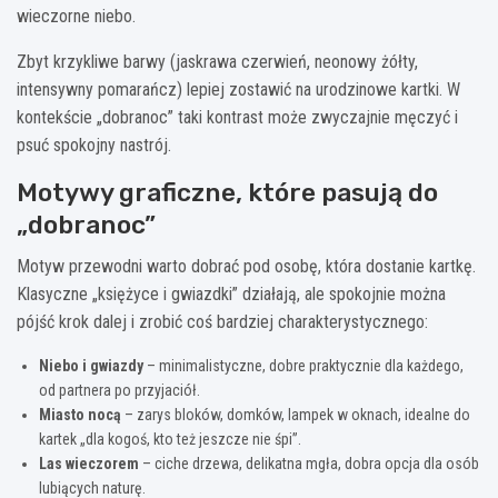
wieczorne niebo.
Zbyt krzykliwe barwy (jaskrawa czerwień, neonowy żółty,
intensywny pomarańcz) lepiej zostawić na urodzinowe kartki. W
kontekście „dobranoc” taki kontrast może zwyczajnie męczyć i
psuć spokojny nastrój.
Motywy graficzne, które pasują do
„dobranoc”
Motyw przewodni warto dobrać pod osobę, która dostanie kartkę.
Klasyczne „księżyce i gwiazdki” działają, ale spokojnie można
pójść krok dalej i zrobić coś bardziej charakterystycznego:
Niebo i gwiazdy
– minimalistyczne, dobre praktycznie dla każdego,
od partnera po przyjaciół.
Miasto nocą
– zarys bloków, domków, lampek w oknach, idealne do
kartek „dla kogoś, kto też jeszcze nie śpi”.
Las wieczorem
– ciche drzewa, delikatna mgła, dobra opcja dla osób
lubiących naturę.