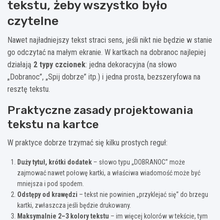
tekstu, żeby wszystko było
czytelne
Nawet najładniejszy tekst straci sens, jeśli nikt nie będzie w stanie
go odczytać na małym ekranie. W kartkach na dobranoc najlepiej
działają
2 typy czcionek
: jedna dekoracyjna (na słowo
„Dobranoc”, „Spij dobrze” itp.) i jedna prosta, bezszeryfowa na
resztę tekstu.
Praktyczne zasady projektowania
tekstu na kartce
W praktyce dobrze trzymać się kilku prostych reguł:
Duży tytuł, krótki dodatek
– słowo typu „DOBRANOC” może
zajmować nawet połowę kartki, a właściwa wiadomość może być
mniejsza i pod spodem.
Odstępy od krawędzi
– tekst nie powinien „przyklejać się” do brzegu
kartki, zwłaszcza jeśli będzie drukowany.
Maksymalnie 2–3 kolory tekstu
– im więcej kolorów w tekście, tym