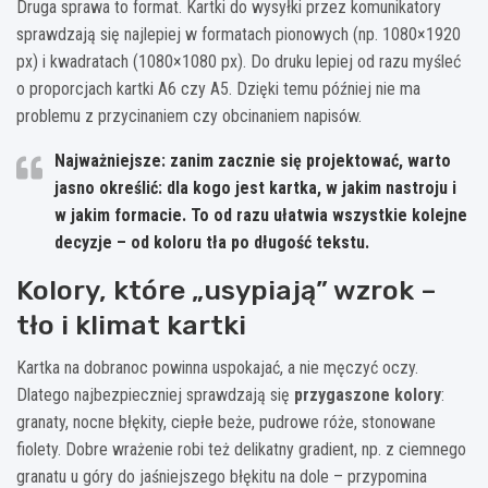
Druga sprawa to format. Kartki do wysyłki przez komunikatory
sprawdzają się najlepiej w formatach pionowych (np. 1080×1920
px) i kwadratach (1080×1080 px). Do druku lepiej od razu myśleć
o proporcjach kartki A6 czy A5. Dzięki temu później nie ma
problemu z przycinaniem czy obcinaniem napisów.
Najważniejsze:
zanim zacznie się projektować, warto
jasno określić:
dla kogo jest kartka, w jakim nastroju i
w jakim formacie
. To od razu ułatwia wszystkie kolejne
decyzje – od koloru tła po długość tekstu.
Kolory, które „usypiają” wzrok –
tło i klimat kartki
Kartka na dobranoc powinna uspokajać, a nie męczyć oczy.
Dlatego najbezpieczniej sprawdzają się
przygaszone kolory
:
granaty, nocne błękity, ciepłe beże, pudrowe róże, stonowane
fiolety. Dobre wrażenie robi też delikatny gradient, np. z ciemnego
granatu u góry do jaśniejszego błękitu na dole – przypomina