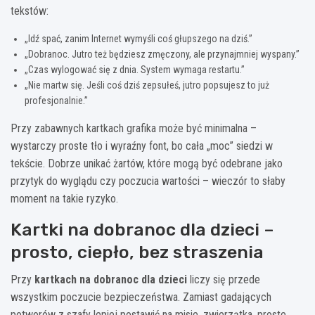
tekstów:
„Idź spać, zanim Internet wymyśli coś głupszego na dziś.”
„Dobranoc. Jutro też będziesz zmęczony, ale przynajmniej wyspany.”
„Czas wylogować się z dnia. System wymaga restartu.”
„Nie martw się. Jeśli coś dziś zepsułeś, jutro popsujesz to już
profesjonalnie.”
Przy zabawnych kartkach grafika może być minimalna –
wystarczy proste tło i wyraźny font, bo cała „moc” siedzi w
tekście. Dobrze unikać żartów, które mogą być odebrane jako
przytyk do wyglądu czy poczucia wartości – wieczór to słaby
moment na takie ryzyko.
Kartki na dobranoc dla dzieci –
prosto, ciepło, bez straszenia
Przy
kartkach na dobranoc dla dzieci
liczy się przede
wszystkim poczucie bezpieczeństwa. Zamiast gadających
potworów z szafy lepiej postawić na misie, zwierzątka, proste