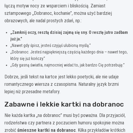
łączą motyw nocy ze wsparciem i bliskością. Zamiast
sztampowego „Dobranoc, kochanie”, można użyć bardziej
obrazowych, ale nadal prostych zdań, np.:
„Zamknij oczy, resztą dzisiaj zajmą się sny. O resztę jutro zadbam
już ja.”
„Nawet gdy śpisz, jesteś czyjąś ulubioną myślą.”
„Dobranoc. Jesteś najpiękniejszą częścią każdego dnia – nawet tego,
który się już kończy.”
„Gdy gasną światła, najmocniej widać to, jak bardzo Cię potrzebuję.”
Dobrze, jeśli tekst na kartce jest lekko poetycki, ale nie udaje
romantycznego wiersza z czasopisma. Naturalny język brzmi
lepiej niż przesadne metafory.
Zabawne i lekkie kartki na dobranoc
Nie każda kartka „na dobranoc” musi być poważna. Dla przyjaciół,
rodzeństwa czy partnera z poczuciem humoru spokojnie można
zrobić
śmieszne kartki na dobranoc
. Kilka przykładów krótkich