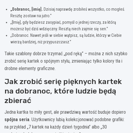
„Dobranoc, [imię].
Dzisiaj naprawdę zrobiłeś wszystko, co mogłeś.
Resztę zostaw na jutro.”
„[Imię], gdy będziesz zasypiać, pomyśl o jednej rzeczy, za którą
możesz być dziś wdzięczny. Resztą niech zajmie się sen.”
„Dobranoc. Nawet jeśli w siebie wątpisz, są ludzie, którzy w Ciebie
wierzą bardziej, niż przypuszczasz.”
Takie szablony dobrze trzymać „pod ręką” – można z nich szybko
zrobić serię kartek o spójnym stylu, zmieniając tylko kolory tła i
drobne elementy graficzne.
Jak zrobić serię pięknych kartek
na dobranoc, które ludzie będą
zbierać
Jedna kartka to miły gest, ale prawdziwą wartość buduje dopiero
spójna seria
. Użytkownicy lubią kolekcjonować podobne grafiki:
na przykład „7 kartek na każdy dzień tygodnia” albo „30