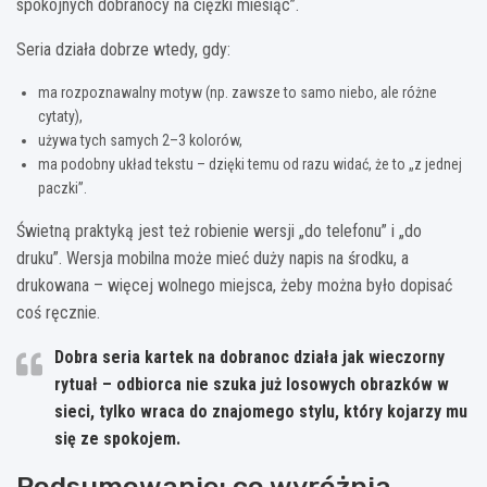
spokojnych dobranocy na ciężki miesiąc”.
Seria działa dobrze wtedy, gdy:
ma rozpoznawalny motyw (np. zawsze to samo niebo, ale różne
cytaty),
używa tych samych 2–3 kolorów,
ma podobny układ tekstu – dzięki temu od razu widać, że to „z jednej
paczki”.
Świetną praktyką jest też robienie wersji „do telefonu” i „do
druku”. Wersja mobilna może mieć duży napis na środku, a
drukowana – więcej wolnego miejsca, żeby można było dopisać
coś ręcznie.
Dobra seria kartek na dobranoc działa jak wieczorny
rytuał – odbiorca nie szuka już losowych obrazków w
sieci, tylko wraca do znajomego stylu, który kojarzy mu
się ze spokojem.
Podsumowanie: co wyróżnia