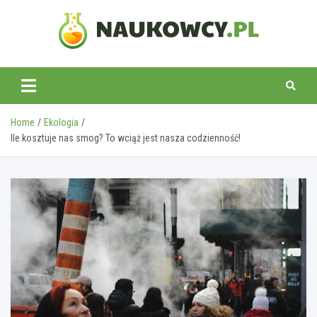
Skip
to
content
naukowcy.pl
Home
Ekologia
Ile kosztuje nas smog? To wciąż jest nasza codzienność!