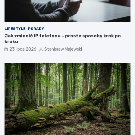
LIFESTYLE
PORADY
Jak zmienić IP telefonu – proste sposoby krok po
kroku
23 lipca 2026
Stanisław Majewski