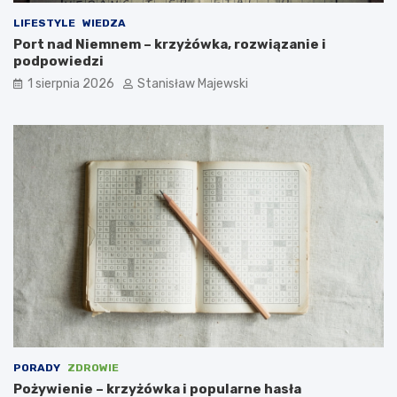
LIFESTYLE
WIEDZA
Port nad Niemnem – krzyżówka, rozwiązanie i
podpowiedzi
1 sierpnia 2026
Stanisław Majewski
PORADY
ZDROWIE
Pożywienie – krzyżówka i popularne hasła