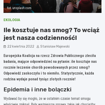
fot. unsplash.com
EKOLOGIA
Ile kosztuje nas smog? To wciąż
jest nasza codzienność!
22 kwietnia 2022
Stanisław Majewski
Europejska Koalicja na rzecz Zdrowia Publicznego zleciła
badania, mające odpowiedzieć na pytanie: ile kosztuje nas
rocznie leczenie chorób powodowanych przez smog?
Odpowiedź zaskoczyła i to niemiło. Statystycznie, każda
rodzina wydaje ponad tysiąc złotych rocznie!
Epidemia i inne bolączki
Wydawać by się mogło, że w ostatnim czasie temat smogu
właściwie zniknął. Były ważniejsze sprawy, takie jak chociażby