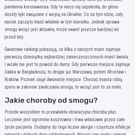
pandemia koronawirusa. Gdy ta nieco się uspokoiła, do głosu
doszły lęki związane z wojną na Ukrainie. Co za tym idzie, cały
nacisk zaczęto kłaść właśnie w tym kierunku. Jednak sprawa
smogu wciąż jest aktualna, może nawet jeszcze bardziej niż
przed laty.
Światowe rankingi pokazują, że kilka z naszych miast zajmuje
pierwszą dziesiątkę najbardziej zanieczyszczonych miast świata.
I wcale nie jest to powód do dumy. Gdy pierwsze miejsce zajmuje
Dakka w Bangladeszu, to drugie już Warszawa, potem Wrocław i
Kraków. Poznań zajął dwunaste miejsce. Chociaż miasta robią
sporo w zakresie zwalczania smogu, to wciąż jest to za mało.
Jakie choroby od smogu?
Przede wszystkim to przewlekła obturacyjna choroba płuc.
Leczenie jest ogromnie kosztowne i trwa właściwie przez całe
życie pacjenta. Dodajmy do tego liczne alergie i częstsze infekcje
górnych i dolnych dróg oddechowych. Wzrost cen opału i energii