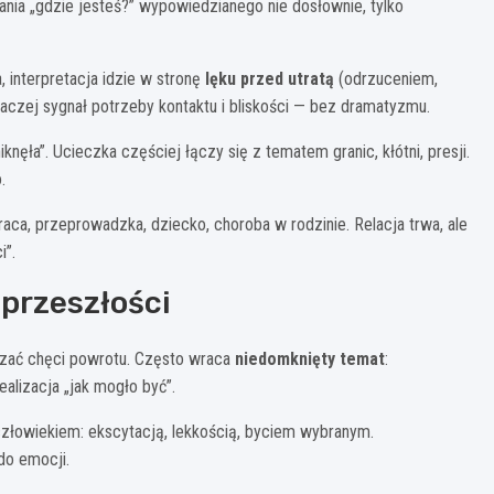
ia „gdzie jesteś?” wypowiedzianego nie dosłownie, tylko
, interpretacja idzie w stronę
lęku przed utratą
(odrzuceniem,
raczej sygnał potrzeby kontaktu i bliskości — bez dramatyzmu.
nęła”. Ucieczka częściej łączy się z tematem granic, kłótni, presji.
.
aca, przeprowadzka, dziecko, choroba w rodzinie. Relacja trwa, ale
i”.
 przeszłości
aczać chęci powrotu. Często wraca
niedomknięty temat
:
ealizacja „jak mogło być”.
człowiekiem: ekscytacją, lekkością, byciem wybranym.
do emocji.