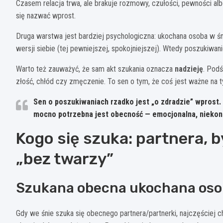
Czasem relacja trwa, ale brakuje rozmowy, czułości, pewności al
się nazwać wprost.
Druga warstwa jest bardziej psychologiczna: ukochana osoba w
wersji siebie (tej pewniejszej, spokojniejszej). Wtedy poszukiwan
Warto też zauważyć, że sam akt szukania oznacza
nadzieję
. Podś
złość, chłód czy zmęczenie. To sen o tym, że coś jest ważne na ty
Sen o poszukiwaniach rzadko jest „o zdradzie” wprost.
mocno potrzebna jest obecność — emocjonalna, niekoni
Kogo się szuka: partnera, b
„bez twarzy”
Szukana obecna ukochana os
Gdy we śnie szuka się obecnego partnera/partnerki, najczęściej ch