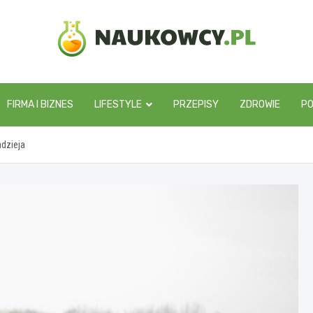
naukowcy.pl
FIRMA I BIZNES
LIFESTYLE
PRZEPISY
ZDROWIE
P
adzieja