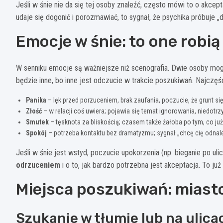
Jeśli w śnie nie da się tej osoby znaleźć, często mówi to o akcept
udaje się dogonić i porozmawiać, to sygnał, że psychika próbuje 
Emocje w śnie: to one robi
W senniku emocje są ważniejsze niż scenografia. Dwie osoby mog
będzie inne, bo inne jest odczucie w trakcie poszukiwań. Najczęśc
Panika
– lęk przed porzuceniem, brak zaufania, poczucie, że grunt si
Złość
– w relacji coś uwiera; pojawia się temat ignorowania, niedotr
Smutek
– tęsknota za bliskością; czasem także żałoba po tym, co już
Spokój
– potrzeba kontaktu bez dramatyzmu; sygnał „chcę cię odnaleźć
Jeśli w śnie jest wstyd, poczucie upokorzenia (np. bieganie po ul
odrzuceniem
i o to, jak bardzo potrzebna jest akceptacja. To już 
Miejsca poszukiwań: miast
Szukanie w tłumie lub na ulica