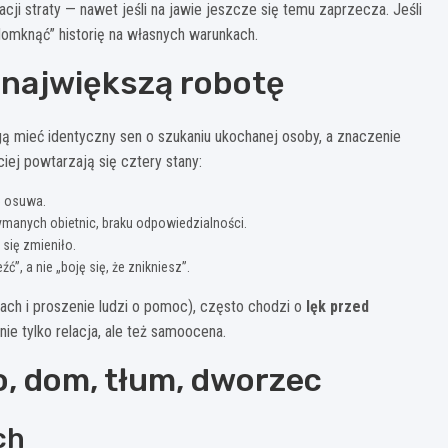
acji straty — nawet jeśli na jawie jeszcze się temu zaprzecza. Jeśli
„domknąć” historię na własnych warunkach.
ą największą robotę
ą mieć identyczny sen o szukaniu ukochanej osoby, a znaczenie
iej powtarzają się cztery stany:
ę osuwa.
zymanych obietnic, braku odpowiedzialności.
 się zmieniło.
”, a nie „boję się, że znikniesz”.
icach i proszenie ludzi o pomoc), często chodzi o
lęk przed
nie tylko relacja, ale też samoocena.
o, dom, tłum, dworzec
ch