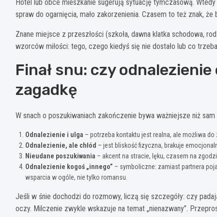
Hotel lub obce mieszkanie sugerują sytuację tymczasową. Wtedy sen
spraw do ogarnięcia, mało zakorzenienia. Czasem to też znak, że b
Znane miejsce z przeszłości (szkoła, dawna klatka schodowa, rodz
wzorców miłości: tego, czego kiedyś się nie dostało lub co trzeb
Finał snu: czy odnalezienie
zagadkę
W snach o poszukiwaniach zakończenie bywa ważniejsze niż sam b
Odnalezienie i ulga
– potrzeba kontaktu jest realna, ale możliwa do
Odnalezienie, ale chłód
– jest bliskość fizyczna, brakuje emocjonal
Nieudane poszukiwania
– akcent na stracie, lęku, czasem na zgodzi
Odnalezienie kogoś „innego”
– symboliczne: zamiast partnera poja
wsparcia w ogóle, nie tylko romansu.
Jeśli w śnie dochodzi do rozmowy, liczą się szczegóły: czy padaj
oczy. Milczenie zwykle wskazuje na temat „nienazwany”. Przepro