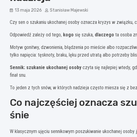
13 maja 2026
Stanisław Majewski
Czy sen o szukaniu ukochanej osoby oznacza kryzys w związku, 
Odpowiedź zależy od tego,
kogo
się szuka,
dlaczego
ta osoba zn
Motyw gonitwy, dzwonienia, błądzenia po mieście albo rozpaczliwe
tylko napięcia: tęsknoty, braku, lęku przed utratą albo potrzeby blis
Sennik: szukanie ukochanej osoby
czyta się najlepiej wtedy, g
finał snu.
To jeden z tych snów, w których nadzieja często miesza się z bez
Co najczęściej oznacza sz
śnie
W klasycznym ujęciu sennikowym poszukiwanie ukochanej osoby 