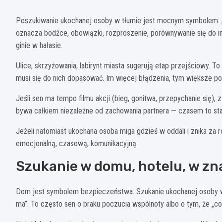
Poszukiwanie ukochanej osoby w tłumie jest mocnym symbolem: „
oznacza bodźce, obowiązki, rozproszenie, porównywanie się do in
ginie w hałasie.
Ulice, skrzyżowania, labirynt miasta sugerują etap przejściowy. To
musi się do nich dopasować. Im więcej błądzenia, tym większe po
Jeśli sen ma tempo filmu akcji (bieg, gonitwa, przepychanie się),
bywa całkiem niezależne od zachowania partnera — czasem to stary 
Jeżeli natomiast ukochana osoba miga gdzieś w oddali i znika za 
emocjonalną, czasową, komunikacyjną.
Szukanie w domu, hotelu, w z
Dom jest symbolem bezpieczeństwa. Szukanie ukochanej osoby w 
ma”. To często sen o braku poczucia wspólnoty albo o tym, że „coś