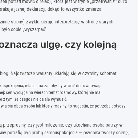
 potrafi mówić o relacji, która jest w trybie „przetrwania”: dużo
rakuje jasnej deklaracji, dokąd to wszystko zmierza.
inne strony) zwykle kieruje interpretację w stronę starych
a było sobie „wyszarpać”.
 oznacza ulgę, czy kolejną
ieg. Najczęstsze warianty układają się w czytelny schemat:
 zaspokojenia; relacja ma zasoby, by wrócić do równowagi.
nej; sen wyciąga na wierzch temat rozmowy, której nie ma.
e z tym, że czegoś nie da się wymusić.
wia się obca osoba lub ktoś z rodziny; to sugestia, że potrzeba dotyczy
ą przeprosiny, czy jest milczenie, czy ukochana osoba patrzy w
siny potrafią być próbą samouspokojenia — psychika tworzy scenę,