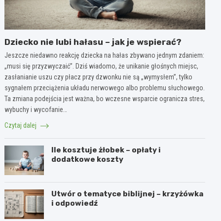
Dziecko nie lubi hałasu – jak je wspierać?
Jeszcze niedawno reakcję dziecka na hałas zbywano jednym zdaniem:
„musi się przyzwyczaić”. Dziś wiadomo, że unikanie głośnych miejsc,
zasłanianie uszu czy płacz przy dzwonku nie są „wymysłem”, tylko
sygnałem przeciążenia układu nerwowego albo problemu słuchowego.
Ta zmiana podejścia jest ważna, bo wczesne wsparcie ogranicza stres,
wybuchy i wycofanie…
Czytaj dalej
Ile kosztuje żłobek – opłaty i
dodatkowe koszty
Utwór o tematyce biblijnej – krzyżówka
i odpowiedź