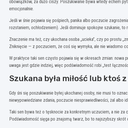
obowiązków, za dużo ciszy. Poszukiwanie bywa wtedy echem pytan
emocjonalnie.
Jeśli w śnie pojawia się pośpiech, panika albo poczucie zagrożenia
rozstaniem, ochłodzeniem). Jeśli dominuje spokojne szukanie, to 
Znaczenie ma też, czy ukochana osoba „ucieka”, czy po prostu „znik
Zniknięcie — z poczuciem, że coś się wymyka, ale nie wiadomo co
W praktyce taki sen często pojawia się w okresach zmian: nowa pr
uwaga jest gdzie indziej, więc podświadomość robi „test łącznośc
Szukana była miłość lub ktoś z
Gdy śni się poszukiwanie byłej ukochanej osoby, nie musi to ozn
niewypowiedziane zdania, poczucie niesprawiedliwości, żal albo id
Taki sen bywa też o tęsknocie za konkretnym uczuciem, a nie za 
Podświadomość sięga po znajomą twarz, bo to najszybszy skrót 