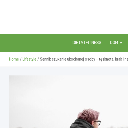
Skip
to
content
DIETA I FITNESS
DOM
Home
Lifestyle
Sennik szukanie ukochanej osoby – tęsknota, brak i n