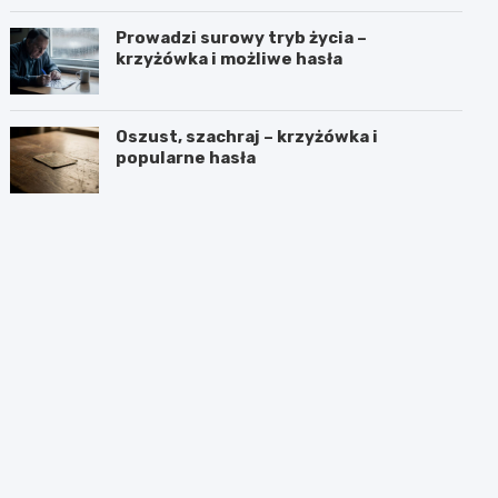
Prowadzi surowy tryb życia –
krzyżówka i możliwe hasła
Oszust, szachraj – krzyżówka i
popularne hasła