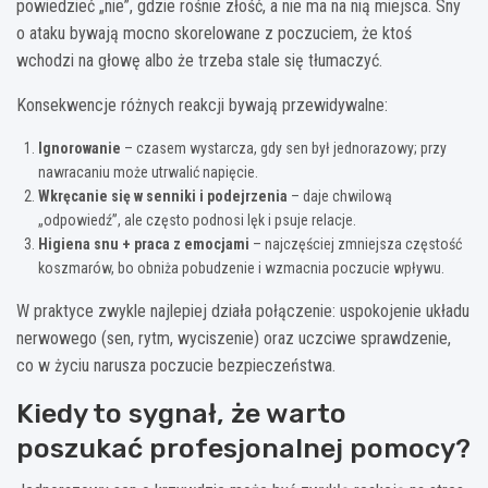
powiedzieć „nie”, gdzie rośnie złość, a nie ma na nią miejsca. Sny
o ataku bywają mocno skorelowane z poczuciem, że ktoś
wchodzi na głowę albo że trzeba stale się tłumaczyć.
Konsekwencje różnych reakcji bywają przewidywalne:
Ignorowanie
– czasem wystarcza, gdy sen był jednorazowy; przy
nawracaniu może utrwalić napięcie.
Wkręcanie się w senniki i podejrzenia
– daje chwilową
„odpowiedź”, ale często podnosi lęk i psuje relacje.
Higiena snu + praca z emocjami
– najczęściej zmniejsza częstość
koszmarów, bo obniża pobudzenie i wzmacnia poczucie wpływu.
W praktyce zwykle najlepiej działa połączenie: uspokojenie układu
nerwowego (sen, rytm, wyciszenie) oraz uczciwe sprawdzenie,
co w życiu narusza poczucie bezpieczeństwa.
Kiedy to sygnał, że warto
poszukać profesjonalnej pomocy?