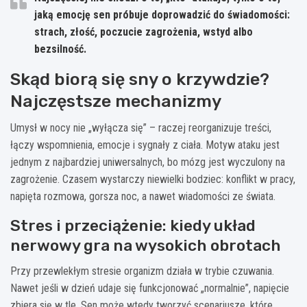
jaką emocję sen próbuje doprowadzić do świadomości:
strach, złość, poczucie zagrożenia, wstyd albo
bezsilność.
Skąd biorą się sny o krzywdzie?
Najczęstsze mechanizmy
Umysł w nocy nie „wyłącza się” – raczej reorganizuje treści,
łączy wspomnienia, emocje i sygnały z ciała. Motyw ataku jest
jednym z najbardziej uniwersalnych, bo mózg jest wyczulony na
zagrożenie. Czasem wystarczy niewielki bodziec: konflikt w pracy,
napięta rozmowa, gorsza noc, a nawet wiadomości ze świata.
Stres i przeciążenie: kiedy układ
nerwowy gra na wysokich obrotach
Przy przewlekłym stresie organizm działa w trybie czuwania.
Nawet jeśli w dzień udaje się funkcjonować „normalnie”, napięcie
zbiera się w tle. Sen może wtedy tworzyć scenariusze, które