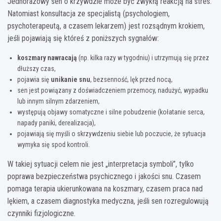
Jednorazowy sen o krzywdzie może być zwykłą reakcją na stres.
Natomiast konsultacja ze specjalistą (psychologiem,
psychoterapeutą, a czasem lekarzem) jest rozsądnym krokiem,
jeśli pojawiają się któreś z poniższych sygnałów:
koszmary nawracają
(np. kilka razy w tygodniu) i utrzymują się przez
dłuższy czas,
pojawia się
unikanie snu
, bezsenność, lęk przed nocą,
sen jest powiązany z doświadczeniem przemocy, nadużyć, wypadku
lub innym silnym zdarzeniem,
występują objawy somatyczne i silne pobudzenie (kołatanie serca,
napady paniki, derealizacja),
pojawiają się myśli o skrzywdzeniu siebie lub poczucie, że sytuacja
wymyka się spod kontroli.
W takiej sytuacji celem nie jest „interpretacja symboli”, tylko
poprawa bezpieczeństwa psychicznego i jakości snu. Czasem
pomaga terapia ukierunkowana na koszmary, czasem praca nad
lękiem, a czasem diagnostyka medyczna, jeśli sen rozregulowują
czynniki fizjologiczne.