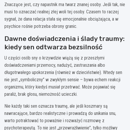
Znaczące jest, czy napastnik ma twarz znanej osoby. Jeśli tak, nie
musi to oznaczać realnej złej woli tej osoby. Czasem to raczej
sygnał, że dana relacja stała się emocjonalnie obciążająca, a w
psychice rośnie potrzeba obrony granic.
Dawne doświadczenia i ślady traumy:
kiedy sen odtwarza bezsilność
U części osób sny o krzywdzie wiążą się z przeszłymi
doświadczeniami przemocy, nadużyć, zastraszania albo
długotrwałego upokorzenia (również w dzieciństwie). Wtedy sen
nie jest „symboliczny” w zwykłym sensie – bywa echem reakcji
organizmu, który kiedyś musiał przetrwać. Może pojawiać się
paraliż, brak głosu, niemożność ucieczki.
Nie każdy taki sen oznacza traumę, ale jeśli koszmary są
nawracające, bardzo realistyczne i prowadzą do unikania snu,
warto potraktować to poważnie i rozważyć rozmowę z
psychoterapeutą. To nie jest „przewrażliwienie”, tylko możliwy