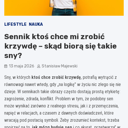
LIFESTYLE
NAUKA
Sennik ktoś chce mi zrobić
krzywdę – skąd biorą się takie
sny?
13 maja 2026
Stanisław Majewski
Sny, w których
ktoś chce zrobić krzywdę
, potrafią wytrącić z
równowagi nawet wtedy, gdy „na logikę” w życiu nic złego się nie
dzieje. W sennikach takie obrazy często dostają prostą etykietę:
zagrożenie, zdrada, konflikt. Problem w tym, że podobny sen
może wynikać zarówno z realnego stresu, jak i z przemęczenia,
napięć w relacjach, a czasem z dawnych doświadczeń, które
wracają pod postacią symboli. Żeby zrozumieć kontekst, trzeba
spojrzeć na to,
jak mózg buduje sen
i co akurat „przetwarza” w