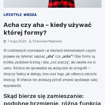
LIFESTYLE
WIEDZA
Acha czy aha – kiedy używać
której formy?
7 maja 2026
Stanisław Majewski
W codziennych rozmowach i w tekstach internetowych często
pojawia się dylemat: napisać
„aha”
czy
„acha”
? Obie formy są
krótkie, podobnie brzmią i obie „coś znaczą”, ale zwykle
nie to
samo
. Różnica nie sprowadza się wyłącznie do ortografii —
dotyczy funkcji w dialogu, tonu oraz tego, jak odbiorca odczyta
intencję. W efekcie ten drobiazg potrafi zmienić wydźwięk całej
wypowiedzi.
Skąd bierze się zamieszanie:
podobne brzmienie, różna funkcja