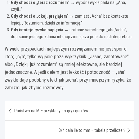
Gdy chodzi o „teraz rozumiem”
→ wybór zwykle pada na: „Aha,
czyli…”
Gdy chodzi o „okej, przyjąłem”
→ zamiast „Acha” bez kontekstu
lepiej: „Rozumiem, dzięki za informację.”
Gdy istnieje ryzyko napięcia
→ unikanie samotnego „aha/acha”;
dopisanie jednego zdania intencji zmniejsza pole do nadinterpretacji.
W wielu przypadkach najlepszym rozwiązaniem nie jest spór o
literę „c/h”, tylko wyjście poza wykrzyknik. „Jasne, zanotowane”
albo „Dzięki, już rozumiem” są mniej efektowne, ale bardziej
jednoznaczne. A jeśli celem jest lekkość i potoczność — „aha”
zwykle daje podobny efekt jak „acha”, przy mniejszym ryzyku, że
zabrzmi jak zbycie rozmówcy.
Nawigacja
Państwo na M – przykłady do gry i quizów
wpisu
3/4 cala ile to mm – tabela przeliczeń