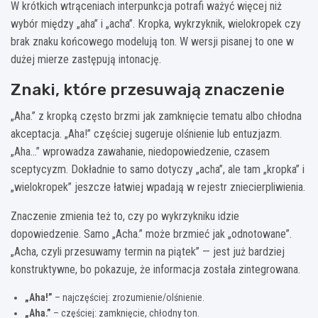
W krótkich wtrąceniach interpunkcja potrafi ważyć więcej niż
wybór między „aha” i „acha”. Kropka, wykrzyknik, wielokropek czy
brak znaku końcowego modelują ton. W wersji pisanej to one w
dużej mierze zastępują intonację.
Znaki, które przesuwają znaczenie
„Aha.” z kropką często brzmi jak zamknięcie tematu albo chłodna
akceptacja. „Aha!” częściej sugeruje olśnienie lub entuzjazm.
„Aha…” wprowadza zawahanie, niedopowiedzenie, czasem
sceptycyzm. Dokładnie to samo dotyczy „acha”, ale tam „kropka” i
„wielokropek” jeszcze łatwiej wpadają w rejestr zniecierpliwienia.
Znaczenie zmienia też to, czy po wykrzykniku idzie
dopowiedzenie. Samo „Acha.” może brzmieć jak „odnotowane”.
„Acha, czyli przesuwamy termin na piątek” — jest już bardziej
konstruktywne, bo pokazuje, że informacja została zintegrowana.
„Aha!”
– najczęściej: zrozumienie/olśnienie.
„Aha.”
– częściej: zamknięcie, chłodny ton.