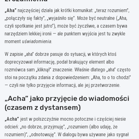
„Aha”
najczęściej działa jak krótki komunikat: „teraz rozumiem”,
„połączyły się fakty”, „wyjaśniło się”. Może być neutralne („Aha,
czyli spotkanie jest jutro”), może być życzliwe, a czasem bywa
narzędziem lekkiej ironii — ale punktem wyjścia jest tu zwykle
moment
uświadomienia
.
W zapisie „aha” dobrze pasuje do sytuacji, w których ktoś
doprecyzował informację, podał brakujący element albo
rozmówca sam „kliknął” znaczenie. Właśnie dlatego „aha” często
stoi na początku zdania z dopowiedzeniem: „Aha, to o to chodzi”
— czyli nie tylko przyjęcie informacji, ale jej przetworzenie.
„Acha” jako przyjęcie do wiadomości
(czasem z dystansem)
„Acha”
jest w polszczyźnie mocno potoczne i częściej niesie
odcień: „no dobrze, przyjmuję”, „rozumiem (albo udaję, że
rozumiem)”, „odnotowuję”. W dialogu bywa używane jako sygnał