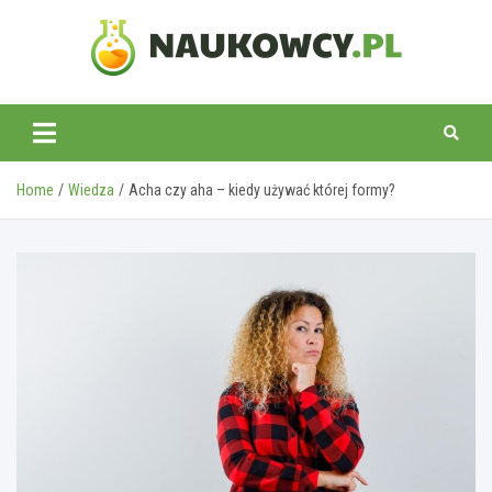
Skip
to
content
naukowcy.pl
Home
Wiedza
Acha czy aha – kiedy używać której formy?