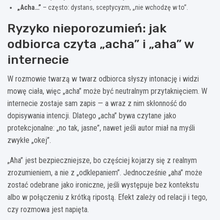
„Acha…”
– często: dystans, sceptycyzm, „nie wchodzę w to”.
Ryzyko nieporozumień: jak
odbiorca czyta „acha” i „aha” w
internecie
W rozmowie twarzą w twarz odbiorca słyszy intonację i widzi
mowę ciała, więc „acha” może być neutralnym przytaknięciem. W
internecie zostaje sam zapis — a wraz z nim skłonność do
dopisywania intencji. Dlatego „acha” bywa czytane jako
protekcjonalne: „no tak, jasne”, nawet jeśli autor miał na myśli
zwykłe „okej”.
„Aha” jest bezpieczniejsze, bo częściej kojarzy się z realnym
zrozumieniem, a nie z „odklepaniem”. Jednocześnie „aha” może
zostać odebrane jako ironiczne, jeśli występuje bez kontekstu
albo w połączeniu z krótką ripostą. Efekt zależy od relacji i tego,
czy rozmowa jest napięta.