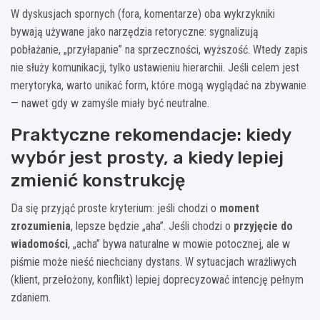
W dyskusjach spornych (fora, komentarze) oba wykrzykniki
bywają używane jako narzędzia retoryczne: sygnalizują
pobłażanie, „przyłapanie” na sprzeczności, wyższość. Wtedy zapis
nie służy komunikacji, tylko ustawieniu hierarchii. Jeśli celem jest
merytoryka, warto unikać form, które mogą wyglądać na zbywanie
— nawet gdy w zamyśle miały być neutralne.
Praktyczne rekomendacje: kiedy
wybór jest prosty, a kiedy lepiej
zmienić konstrukcję
Da się przyjąć proste kryterium: jeśli chodzi o
moment
zrozumienia
, lepsze będzie „aha”. Jeśli chodzi o
przyjęcie do
wiadomości
, „acha” bywa naturalne w mowie potocznej, ale w
piśmie może nieść niechciany dystans. W sytuacjach wrażliwych
(klient, przełożony, konflikt) lepiej doprecyzować intencję pełnym
zdaniem.