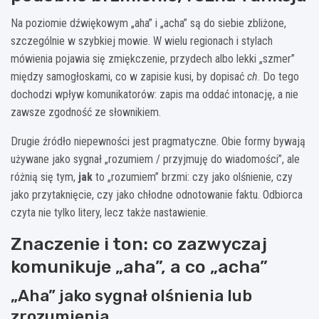
Na poziomie dźwiękowym „aha” i „acha” są do siebie zbliżone,
szczególnie w szybkiej mowie. W wielu regionach i stylach
mówienia pojawia się zmiękczenie, przydech albo lekki „szmer”
między samogłoskami, co w zapisie kusi, by dopisać
ch
. Do tego
dochodzi wpływ komunikatorów: zapis ma oddać intonację, a nie
zawsze zgodność ze słownikiem.
Drugie źródło niepewności jest pragmatyczne. Obie formy bywają
używane jako sygnał „rozumiem / przyjmuję do wiadomości”, ale
różnią się tym,
jak
to „rozumiem” brzmi: czy jako olśnienie, czy
jako przytaknięcie, czy jako chłodne odnotowanie faktu. Odbiorca
czyta nie tylko litery, lecz także nastawienie.
Znaczenie i ton: co zazwyczaj
komunikuje „aha”, a co „acha”
„Aha” jako sygnał olśnienia lub
zrozumienia