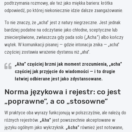
podtrzymania rozmowy, ale też jako miękka bariera: krótka
odpowiedź, po której niekoniecznie idzie dalsze zaangażowanie.
To nie znaczy, że „acha” jest z natury niegrzeczne. Jest jednak
bardziej podatne na odczytanie jako chłodne, sceptyczne lub
zniecierpliwione, zwłaszcza gdy pada solo („Acha.”) albo kończy
wątek. W komunikacji pisanej — gdzie intonacja znika — „acha”
częściej zostawia wrażenie dystansu niż „aha”.
„Aha” częściej brzmi jak moment zrozumienia, „acha”
częściej jak przyjęcie do wiadomości — i to drugie
łatwiej odbierane jest jako zdystansowane.
Norma językowa i rejestr: co jest
„poprawne”, a co „stosowne”
W praktyce oba wyrazy funkcjonują w polszczyźnie, ale należą do
różnych rejestrów.
„Aha”
jest powszechnie akceptowane w
języku ogólnym jako wykrzyknik.
„Acha”
również jest notowane,