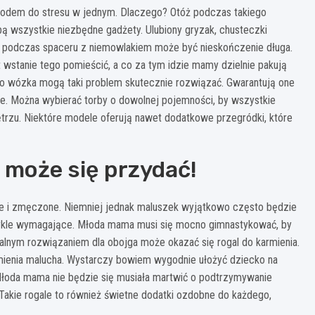
odem do stresu w jednym. Dlaczego? Otóż podczas takiego
ą wszystkie niezbędne gadżety. Ulubiony gryzak, chusteczki
a podczas spaceru z niemowlakiem może być nieskończenie długa.
wstanie tego pomieścić, a co za tym idzie mamy dzielnie pakują
y do wózka mogą taki problem skutecznie rozwiązać. Gwarantują one
e. Można wybierać torby o dowolnej pojemności, by wszystkie
ętrzu. Niektóre modele oferują nawet dodatkowe przegródki, które
 może się przydać!
ałe i zmęczone. Niemniej jednak maluszek wyjątkowo często będzie
zwykle wymagające. Młoda mama musi się mocno gimnastykować, by
ealnym rozwiązaniem dla obojga może okazać się rogal do karmienia.
mienia malucha. Wystarczy bowiem wygodnie ułożyć dziecko na
Młoda mama nie będzie się musiała martwić o podtrzymywanie
Takie rogale to również świetne dodatki ozdobne do każdego,