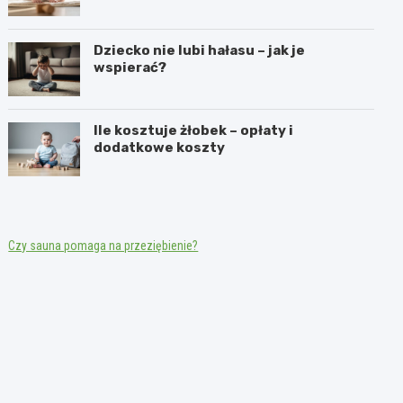
Dziecko nie lubi hałasu – jak je
wspierać?
Ile kosztuje żłobek – opłaty i
dodatkowe koszty
Czy sauna pomaga na przeziębienie?