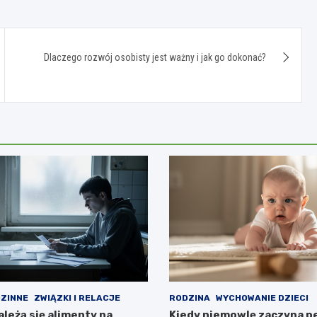
Dlaczego rozwój osobisty jest ważny i jak go dokonać?
ZINNE
ZWIĄZKI I RELACJE
RODZINA
WYCHOWANIE DZIECI
ależą się alimenty na
Kiedy niemowlę zaczyna p