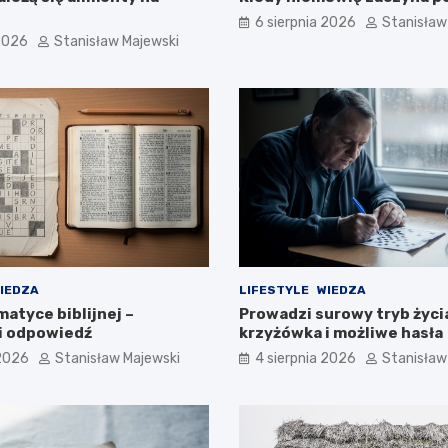
6 sierpnia 2026
Stanisław
 2026
Stanisław Majewski
IEDZA
LIFESTYLE
WIEDZA
atyce biblijnej –
Prowadzi surowy tryb życi
i odpowiedź
krzyżówka i możliwe hasła
 2026
Stanisław Majewski
4 sierpnia 2026
Stanisław