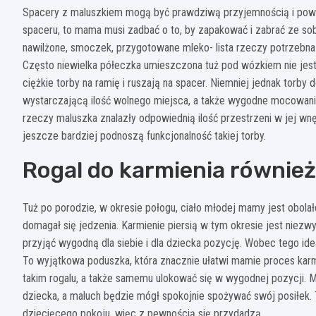
Spacery z maluszkiem mogą być prawdziwą przyjemnością i pow
spaceru, to mama musi zadbać o to, by zapakować i zabrać ze sob
nawilżone, smoczek, przygotowane mleko- lista rzeczy potrzebn
Często niewielka półeczka umieszczona tuż pod wózkiem nie jest 
ciężkie torby na ramię i ruszają na spacer. Niemniej jednak torb
wystarczającą ilość wolnego miejsca, a także wygodne mocowani
rzeczy maluszka znalazły odpowiednią ilość przestrzeni w jej wn
jeszcze bardziej podnoszą funkcjonalność takiej torby.
Rogal do karmienia również
Tuż po porodzie, w okresie połogu, ciało młodej mamy jest obol
domagał się jedzenia. Karmienie piersią w tym okresie jest nie
przyjąć wygodną dla siebie i dla dziecka pozycję. Wobec tego id
To wyjątkowa poduszka, która znacznie ułatwi mamie proces kar
takim rogalu, a także samemu ulokować się w wygodnej pozycji. 
dziecka, a maluch będzie mógł spokojnie spożywać swój posiłek. 
dziecięcego pokoju, więc z pewnością się przydadzą.