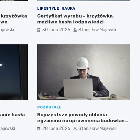
LIFESTYLE
NAUKA
y krzyżówka
Certyfikat wyrobu – krzyżówka,
owe
możliwe hasła i odpowiedzi
ajewski
30 lipca 2026
Stanisław Majewski
POZOSTAŁE
anie hasła
Najczęstsze powody oblania
egzaminu na uprawnienia budowlane
i jak ich uniknąć
ajewski
28 lipca 2026
Stanisław Majewski