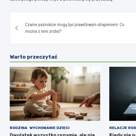
Nawigacja
Czarne paznokcie mogą być prawdziwym utrapieniem. Co
wpisu
można z nimi zrobić?
Warto przeczytać
RODZINA
WYCHOWANIE DZIECI
RELACJE ROD
Dwulatek wszystko rozumie, ale nie
Kiedy nie n