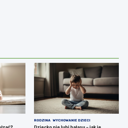
RODZINA
WYCHOWANIE DZIECI
ełzać?
Dziecko nie lubi hałasu – jak je