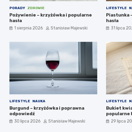
PORADY
ZDROWIE
LIFESTYLE
N
Pożywienie – krzyżówka i popularne
Piastunka 
hasła
hasła
1 sierpnia 2026
Stanisław Majewski
31 lipca 2
LIFESTYLE
NAUKA
LIFESTYLE
N
Burgund – krzyżówka i poprawna
Bukiet kwi
odpowiedź
popularne 
30 lipca 2026
Stanisław Majewski
29 lipca 2