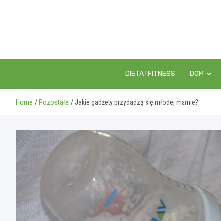
Skip
to
content
DIETA I FITNESS
DOM
Home
Pozostałe
Jakie gadżety przydadzą się młodej mamie?