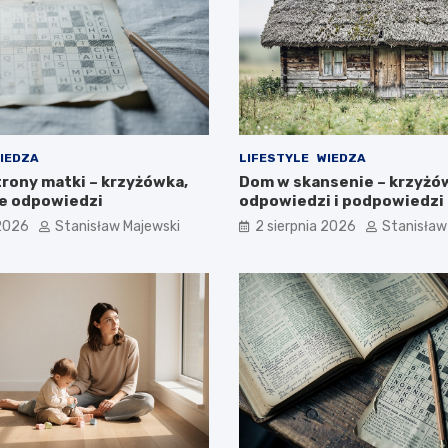
IEDZA
LIFESTYLE
WIEDZA
trony matki – krzyżówka,
Dom w skansenie – krzyżó
e odpowiedzi
odpowiedzi i podpowiedzi
 2026
Stanisław Majewski
2 sierpnia 2026
Stanisław