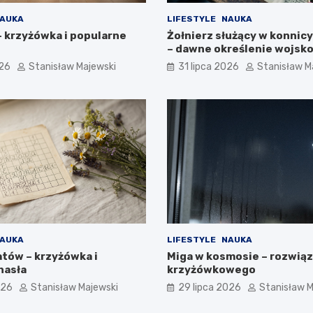
AUKA
LIFESTYLE
NAUKA
– krzyżówka i popularne
Żołnierz służący w konnic
– dawne określenie wojsk
026
Stanisław Majewski
31 lipca 2026
Stanisław M
AUKA
LIFESTYLE
NAUKA
atów – krzyżówka i
Miga w kosmosie – rozwiąz
hasła
krzyżówkowego
026
Stanisław Majewski
29 lipca 2026
Stanisław M