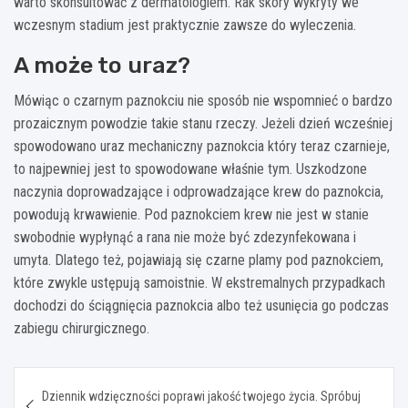
warto skonsultować z dermatologiem. Rak skóry wykryty we
wczesnym stadium jest praktycznie zawsze do wyleczenia.
A może to uraz?
Mówiąc o czarnym paznokciu nie sposób nie wspomnieć o bardzo
prozaicznym powodzie takie stanu rzeczy. Jeżeli dzień wcześniej
spowodowano uraz mechaniczny paznokcia który teraz czarnieje,
to najpewniej jest to spowodowane właśnie tym. Uszkodzone
naczynia doprowadzające i odprowadzające krew do paznokcia,
powodują krwawienie. Pod paznokciem krew nie jest w stanie
swobodnie wypłynąć a rana nie może być zdezynfekowana i
umyta. Dlatego też, pojawiają się czarne plamy pod paznokciem,
które zwykle ustępują samoistnie. W ekstremalnych przypadkach
dochodzi do ściągnięcia paznokcia albo też usunięcia go podczas
zabiegu chirurgicznego.
Nawigacja
Dziennik wdzięczności poprawi jakość twojego życia. Spróbuj