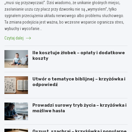
„musi się przyzwyczaić”. Dziś wiadomo, że unikanie głośnych miejsc,
zasłanianie uszu czy płacz przy dzwonku nie są „wymysłem”, tylko
sygnałem przeciążenia układu nerwowego albo problemu słuchowego.
Ta zmiana podejścia jest ważna, bo wczesne wsparcie ogranicza stres,
wybuchy i wycofanie…
Czytaj dalej
Ile kosztuje żłobek – opłaty i dodatkowe
koszty
Utwór o tematyce biblijnej – krzyżówka i
odpowiedź
Prowadzi surowy tryb życia – krzyżówka i
możliwe hasła
Oszust, szachraj – krzyżówka i popularne