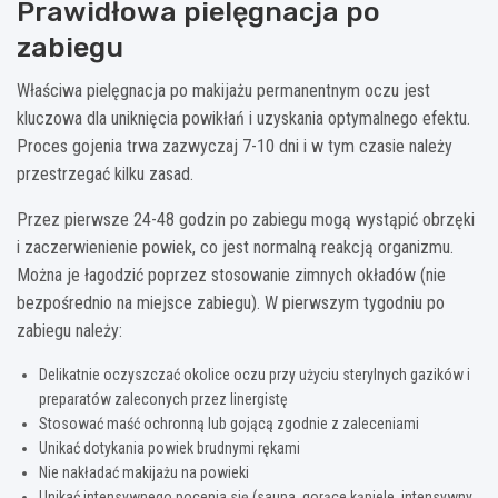
Prawidłowa pielęgnacja po
zabiegu
Właściwa pielęgnacja po makijażu permanentnym oczu jest
kluczowa dla uniknięcia powikłań i uzyskania optymalnego efektu.
Proces gojenia trwa zazwyczaj 7-10 dni i w tym czasie należy
przestrzegać kilku zasad.
Przez pierwsze 24-48 godzin po zabiegu mogą wystąpić obrzęki
i zaczerwienienie powiek, co jest normalną reakcją organizmu.
Można je łagodzić poprzez stosowanie zimnych okładów (nie
bezpośrednio na miejsce zabiegu). W pierwszym tygodniu po
zabiegu należy:
Delikatnie oczyszczać okolice oczu przy użyciu sterylnych gazików i
preparatów zaleconych przez linergistę
Stosować maść ochronną lub gojącą zgodnie z zaleceniami
Unikać dotykania powiek brudnymi rękami
Nie nakładać makijażu na powieki
Unikać intensywnego pocenia się (sauna, gorące kąpiele, intensywny