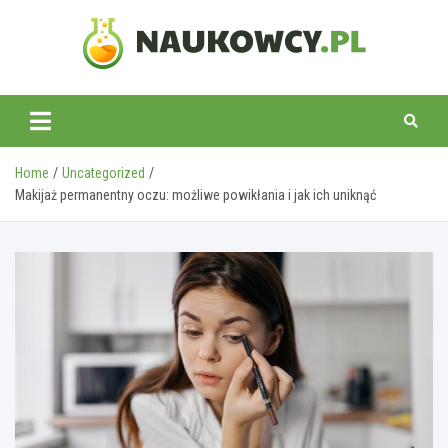
Skip
to
content
naukowcy.pl
Home
Uncategorized
Makijaż permanentny oczu: możliwe powikłania i jak ich uniknąć