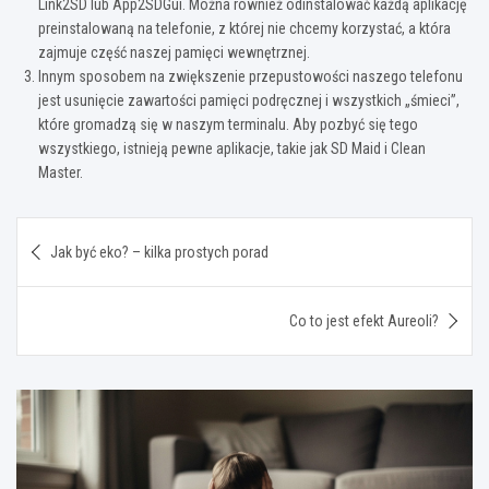
Link2SD lub App2SDGui. Można również odinstalować każdą aplikację
preinstalowaną na telefonie, z której nie chcemy korzystać, a która
zajmuje część naszej pamięci wewnętrznej.
Innym sposobem na zwiększenie przepustowości naszego telefonu
jest usunięcie zawartości pamięci podręcznej i wszystkich „śmieci”,
które gromadzą się w naszym terminalu. Aby pozbyć się tego
wszystkiego, istnieją pewne aplikacje, takie jak SD Maid i Clean
Master.
Nawigacja
Jak być eko? – kilka prostych porad
wpisu
Co to jest efekt Aureoli?