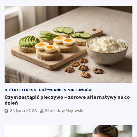
DIETA I FITNESS
ODŻYWIANIE SPORTOWCÓW
Czym zastąpić pieczywo – zdrowe alternatywy na co
dzień
24 lipca 2026
Stanisław Majewski