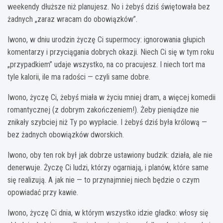
weekendy dłuższe niż planujesz. No i żebyś dziś świętowała bez
żadnych „zaraz wracam do obowiązków”.
Iwono, w dniu urodzin życzę Ci supermocy: ignorowania głupich
komentarzy i przyciągania dobrych okazji. Niech Ci się w tym roku
„przypadkiem” udaje wszystko, na co pracujesz. I niech tort ma
tyle kalorii, ile ma radości — czyli same dobre.
Iwono, życzę Ci, żebyś miała w życiu mniej dram, a więcej komedii
romantycznej (z dobrym zakończeniem!). Żeby pieniądze nie
znikały szybciej niż Ty po wypłacie. I żebyś dziś była królową —
bez żadnych obowiązków dworskich.
Iwono, oby ten rok był jak dobrze ustawiony budzik: działa, ale nie
denerwuje. Życzę Ci ludzi, którzy ogarniają, i planów, które same
się realizują. A jak nie — to przynajmniej niech będzie o czym
opowiadać przy kawie.
Iwono, życzę Ci dnia, w którym wszystko idzie gładko: włosy się