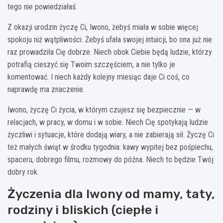
tego nie powiedziałaś.
Z okazji urodzin życzę Ci, Iwono, żebyś miała w sobie więcej
spokoju niż wątpliwości. Żebyś ufała swojej intuicji, bo ona już nie
raz prowadziła Cię dobrze. Niech obok Ciebie będą ludzie, którzy
potrafią cieszyć się Twoim szczęściem, a nie tylko je
komentować. I niech każdy kolejny miesiąc daje Ci coś, co
naprawdę ma znaczenie.
Iwono, życzę Ci życia, w którym czujesz się bezpiecznie — w
relacjach, w pracy, w domu i w sobie. Niech Cię spotykają ludzie
życzliwi i sytuacje, które dodają wiary, a nie zabierają sił. Życzę Ci
też małych świąt w środku tygodnia: kawy wypitej bez pośpiechu,
spaceru, dobrego filmu, rozmowy do późna. Niech to będzie Twój
dobry rok.
Życzenia dla Iwony od mamy, taty,
rodziny i bliskich (ciepłe i