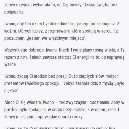
żebyś częściej wybierała to, co Cię cieszy. Dzisiaj świętuj bez
pośpiechu.
Iwono, oby ten dzień był dokładnie taki, jakiego potrzebujesz. Z
ludźmi, których lubisz, z rozmowami, które zostają w sercu. I z
poczuciem: „jestem we właściwym miejscu”.
Wszystkiego dobrego, Iwono. Niech Twoje plany rosną w siłę, a Ty
razem z nimi. I niech zawsze starcza Ci energii na to, co naprawdę
ważne.
Iwono, życzę Ci urodzin bez presji. Dużo ciepłych słów, małych
prezentów i wielkiego spokoju. I żebyś zasnęła dziś z myślą: „było
pięknie”.
Niech Ci się wiedzie, Iwono — tak zwyczajnie i codziennie. Żeby w
portfelu było spokojnie, w sercu bezpiecznie, a w domu jasno. I
żebyś miała komu opowiadać dobre rzeczy.
Iwono, życzę Ci odwagi do zmian i cierpliwości do siebie. Nie