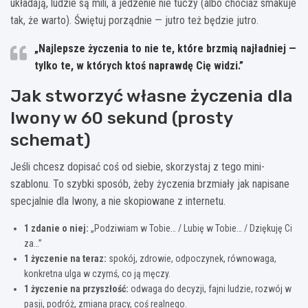
układają, ludzie są mili, a jedzenie nie tuczy (albo chociaż smakuje
tak, że warto). Świętuj porządnie — jutro też będzie jutro.
„Najlepsze życzenia to nie te, które brzmią najładniej —
tylko te, w których ktoś naprawdę Cię widzi.”
Jak stworzyć własne życzenia dla
Iwony w 60 sekund (prosty
schemat)
Jeśli chcesz dopisać coś od siebie, skorzystaj z tego mini-
szablonu. To szybki sposób, żeby życzenia brzmiały jak napisane
specjalnie dla Iwony, a nie skopiowane z internetu.
1 zdanie o niej:
„Podziwiam w Tobie… / Lubię w Tobie… / Dziękuję Ci
za…”
1 życzenie na teraz:
spokój, zdrowie, odpoczynek, równowaga,
konkretna ulga w czymś, co ją męczy.
1 życzenie na przyszłość:
odwaga do decyzji, fajni ludzie, rozwój w
pasji, podróż, zmiana pracy, coś realnego.