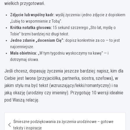
wielkich przygotowań.
Zdjęcie lub wspólny kadr:
wyślij życzenia i jedno zdjęcie z dopiskiem
„Lubię to wspomnienie z Tobą”.
Krótka notatka głosowa:
15 sekund szczerego „Sto lat, myślę o
Tobie” brzmi bardziej niż długi tekst.
Jedno zdanie „doceniam Cię”:
dopisz konkretnie za co — to jest
najcenniejsze.
Mała obietnica:
„W tym tygodniu wyskoczymy na kawę” — i
dotrzymaj słowa.
Jeśli chcesz, dopasuję życzenia jeszcze bardziej: napisz, kim dla
Ciebie jest Iwona (przyjaciółka, partnerka, siostra, szefowa), w
jakim stylu ma być tekst (wzruszający/lekki/romantyczny) i na
jaką okazję (urodziny czy imieniny). Przygotuję 10 wersji idealnie
pod Waszą relację.
Nawigacja
Śmieszne podziękowania za życzenia urodzinowe – gotowe
wpisu
teksty i inspiracje