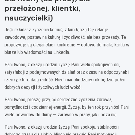
przełożonej, klientki,
nauczycielki)
Jeśli składasz życzenia komuś, z kim łączą Cię relacje
zawodowe, postaw na kulturę i życzliwość, ale bez przesady. Te
propozycje są eleganckie i konkretne — gotowe do maila, kartki w
biurze lub wiadomości na LinkedIn.
Pani Iwono, z okazji urodzin życzę Pani wielu spokojnych dni,
satysfakcji z podejmowanych działań oraz czasu na odpoczynek i
rzeczy, które dają radość. Niech nadchodzący rok będzie pełen
dobrych decyzji i życzliwych ludzi wokół.
Pani Iwono, proszę przyjąć serdeczne życzenia zdrowia,
pomyślności i codziennej energii. Życzę, by ten rok przyniósł Pani
wiele powodów do dumy — zarówno w pracy, jak i poza nią.
Pani Iwono, z okazji urodzin życzę Pani spokoju, stabilności i
dobrego czasu dla siebie. Niech nie brakuje Pani motywacji,