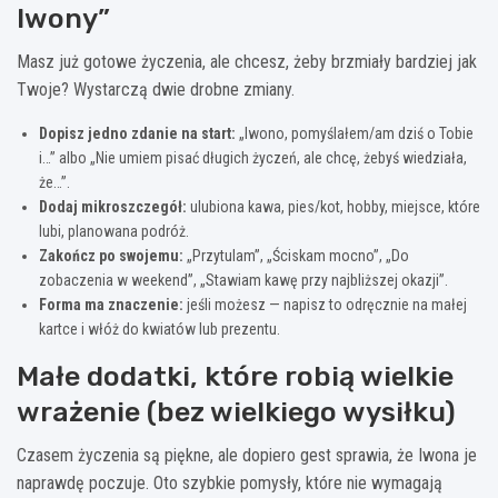
Iwony”
Masz już gotowe życzenia, ale chcesz, żeby brzmiały bardziej jak
Twoje? Wystarczą dwie drobne zmiany.
Dopisz jedno zdanie na start:
„Iwono, pomyślałem/am dziś o Tobie
i…” albo „Nie umiem pisać długich życzeń, ale chcę, żebyś wiedziała,
że…”.
Dodaj mikroszczegół:
ulubiona kawa, pies/kot, hobby, miejsce, które
lubi, planowana podróż.
Zakończ po swojemu:
„Przytulam”, „Ściskam mocno”, „Do
zobaczenia w weekend”, „Stawiam kawę przy najbliższej okazji”.
Forma ma znaczenie:
jeśli możesz — napisz to odręcznie na małej
kartce i włóż do kwiatów lub prezentu.
Małe dodatki, które robią wielkie
wrażenie (bez wielkiego wysiłku)
Czasem życzenia są piękne, ale dopiero gest sprawia, że Iwona je
naprawdę poczuje. Oto szybkie pomysły, które nie wymagają