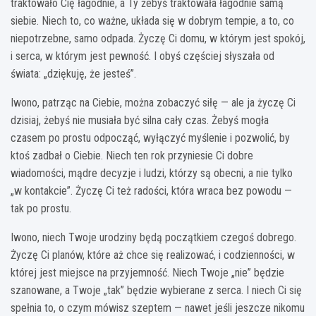
traktowało Cię łagodnie, a Ty żebyś traktowała łagodnie samą
siebie. Niech to, co ważne, układa się w dobrym tempie, a to, co
niepotrzebne, samo odpada. Życzę Ci domu, w którym jest spokój,
i serca, w którym jest pewność. I obyś częściej słyszała od
świata: „dziękuję, że jesteś”.
Iwono, patrząc na Ciebie, można zobaczyć siłę — ale ja życzę Ci
dzisiaj, żebyś nie musiała być silna cały czas. Żebyś mogła
czasem po prostu odpocząć, wyłączyć myślenie i pozwolić, by
ktoś zadbał o Ciebie. Niech ten rok przyniesie Ci dobre
wiadomości, mądre decyzje i ludzi, którzy są obecni, a nie tylko
„w kontakcie”. Życzę Ci też radości, która wraca bez powodu —
tak po prostu.
Iwono, niech Twoje urodziny będą początkiem czegoś dobrego.
Życzę Ci planów, które aż chce się realizować, i codzienności, w
której jest miejsce na przyjemność. Niech Twoje „nie” będzie
szanowane, a Twoje „tak” będzie wybierane z serca. I niech Ci się
spełnia to, o czym mówisz szeptem — nawet jeśli jeszcze nikomu