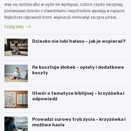
etap się opóźnia albo w ogóle nie występuje, rodzice często zaczynają
porównywać dziecko z rówieśnikami i niepotrzebnie wpadają w napięcie.
Najkrótsza odpowiedź brzmi: większość niemowląt zaczyna pełzać…
Czytaj dalej
Dziecko nie lubi hałasu – jak je wspierać?
Ile kosztuje żłobek – opłaty i dodatkowe
koszty
Utwór o tematyce biblijnej – krzyżówka i
odpowiedź
Prowadzi surowy tryb życia – krzyżówka i
możliwe hasła