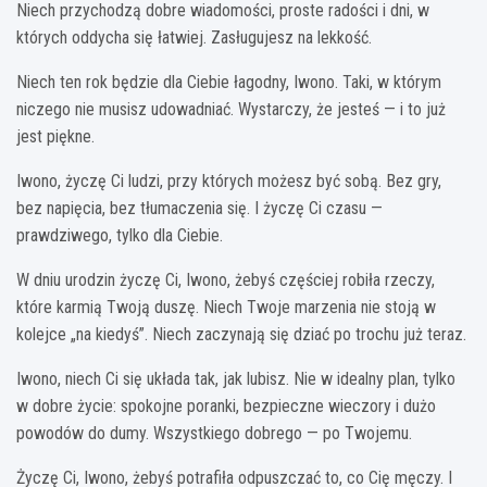
Niech przychodzą dobre wiadomości, proste radości i dni, w
których oddycha się łatwiej. Zasługujesz na lekkość.
Niech ten rok będzie dla Ciebie łagodny, Iwono. Taki, w którym
niczego nie musisz udowadniać. Wystarczy, że jesteś — i to już
jest piękne.
Iwono, życzę Ci ludzi, przy których możesz być sobą. Bez gry,
bez napięcia, bez tłumaczenia się. I życzę Ci czasu —
prawdziwego, tylko dla Ciebie.
W dniu urodzin życzę Ci, Iwono, żebyś częściej robiła rzeczy,
które karmią Twoją duszę. Niech Twoje marzenia nie stoją w
kolejce „na kiedyś”. Niech zaczynają się dziać po trochu już teraz.
Iwono, niech Ci się układa tak, jak lubisz. Nie w idealny plan, tylko
w dobre życie: spokojne poranki, bezpieczne wieczory i dużo
powodów do dumy. Wszystkiego dobrego — po Twojemu.
Życzę Ci, Iwono, żebyś potrafiła odpuszczać to, co Cię męczy. I