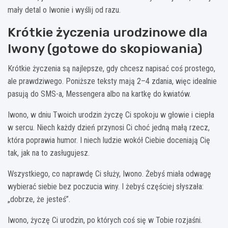
mały detal o Iwonie i wyślij od razu.
Krótkie życzenia urodzinowe dla
Iwony (gotowe do skopiowania)
Krótkie życzenia są najlepsze, gdy chcesz napisać coś prostego,
ale prawdziwego. Poniższe teksty mają 2–4 zdania, więc idealnie
pasują do SMS-a, Messengera albo na kartkę do kwiatów.
Iwono, w dniu Twoich urodzin życzę Ci spokoju w głowie i ciepła
w sercu. Niech każdy dzień przynosi Ci choć jedną małą rzecz,
która poprawia humor. I niech ludzie wokół Ciebie doceniają Cię
tak, jak na to zasługujesz.
Wszystkiego, co naprawdę Ci służy, Iwono. Żebyś miała odwagę
wybierać siebie bez poczucia winy. I żebyś częściej słyszała:
„dobrze, że jesteś”.
Iwono, życzę Ci urodzin, po których coś się w Tobie rozjaśni.