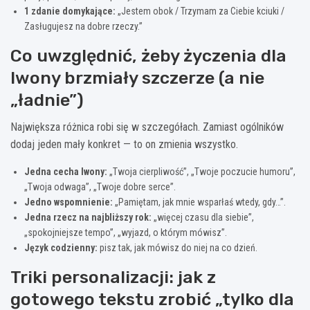
1 zdanie domykające:
„Jestem obok / Trzymam za Ciebie kciuki /
Zasługujesz na dobre rzeczy.”
Co uwzględnić, żeby życzenia dla
Iwony brzmiały szczerze (a nie
„ładnie”)
Największa różnica robi się w szczegółach. Zamiast ogólników
dodaj jeden mały konkret — to on zmienia wszystko.
Jedna cecha Iwony:
„Twoja cierpliwość”, „Twoje poczucie humoru”,
„Twoja odwaga”, „Twoje dobre serce”.
Jedno wspomnienie:
„Pamiętam, jak mnie wsparłaś wtedy, gdy…”.
Jedna rzecz na najbliższy rok:
„więcej czasu dla siebie”,
„spokojniejsze tempo”, „wyjazd, o którym mówisz”.
Język codzienny:
pisz tak, jak mówisz do niej na co dzień.
Triki personalizacji: jak z
gotowego tekstu zrobić „tylko dla