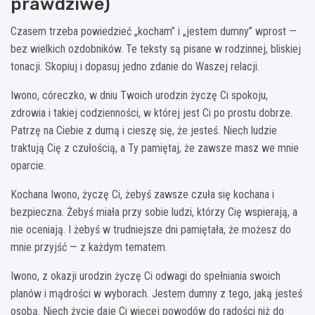
prawdziwe)
Czasem trzeba powiedzieć „kocham” i „jestem dumny” wprost —
bez wielkich ozdobników. Te teksty są pisane w rodzinnej, bliskiej
tonacji. Skopiuj i dopasuj jedno zdanie do Waszej relacji.
Iwono, córeczko, w dniu Twoich urodzin życzę Ci spokoju,
zdrowia i takiej codzienności, w której jest Ci po prostu dobrze.
Patrzę na Ciebie z dumą i cieszę się, że jesteś. Niech ludzie
traktują Cię z czułością, a Ty pamiętaj, że zawsze masz we mnie
oparcie.
Kochana Iwono, życzę Ci, żebyś zawsze czuła się kochana i
bezpieczna. Żebyś miała przy sobie ludzi, którzy Cię wspierają, a
nie oceniają. I żebyś w trudniejsze dni pamiętała, że możesz do
mnie przyjść — z każdym tematem.
Iwono, z okazji urodzin życzę Ci odwagi do spełniania swoich
planów i mądrości w wyborach. Jestem dumny z tego, jaką jesteś
osobą. Niech życie daje Ci więcej powodów do radości niż do