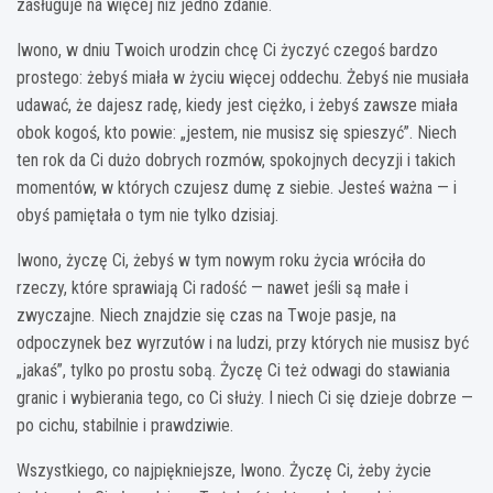
zasługuje na więcej niż jedno zdanie.
Iwono, w dniu Twoich urodzin chcę Ci życzyć czegoś bardzo
prostego: żebyś miała w życiu więcej oddechu. Żebyś nie musiała
udawać, że dajesz radę, kiedy jest ciężko, i żebyś zawsze miała
obok kogoś, kto powie: „jestem, nie musisz się spieszyć”. Niech
ten rok da Ci dużo dobrych rozmów, spokojnych decyzji i takich
momentów, w których czujesz dumę z siebie. Jesteś ważna — i
obyś pamiętała o tym nie tylko dzisiaj.
Iwono, życzę Ci, żebyś w tym nowym roku życia wróciła do
rzeczy, które sprawiają Ci radość — nawet jeśli są małe i
zwyczajne. Niech znajdzie się czas na Twoje pasje, na
odpoczynek bez wyrzutów i na ludzi, przy których nie musisz być
„jakaś”, tylko po prostu sobą. Życzę Ci też odwagi do stawiania
granic i wybierania tego, co Ci służy. I niech Ci się dzieje dobrze —
po cichu, stabilnie i prawdziwie.
Wszystkiego, co najpiękniejsze, Iwono. Życzę Ci, żeby życie