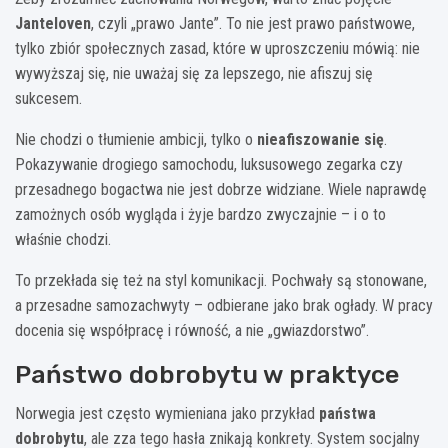
Janteloven
, czyli „prawo Jante”. To nie jest prawo państwowe,
tylko zbiór społecznych zasad, które w uproszczeniu mówią: nie
wywyższaj się, nie uważaj się za lepszego, nie afiszuj się
sukcesem.
Nie chodzi o tłumienie ambicji, tylko o
nieafiszowanie się
.
Pokazywanie drogiego samochodu, luksusowego zegarka czy
przesadnego bogactwa nie jest dobrze widziane. Wiele naprawdę
zamożnych osób wygląda i żyje bardzo zwyczajnie – i o to
właśnie chodzi.
To przekłada się też na styl komunikacji. Pochwały są stonowane,
a przesadne samozachwyty – odbierane jako brak ogłady. W pracy
docenia się współpracę i równość, a nie „gwiazdorstwo”.
Państwo dobrobytu w praktyce
Norwegia jest często wymieniana jako przykład
państwa
dobrobytu
, ale zza tego hasła znikają konkrety. System socjalny