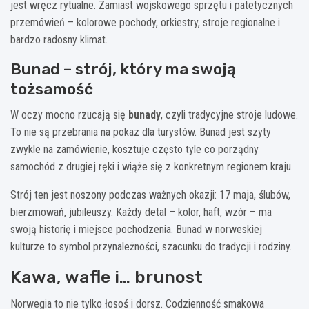
jest wręcz rytualne. Zamiast wojskowego sprzętu i patetycznych
przemówień – kolorowe pochody, orkiestry, stroje regionalne i
bardzo radosny klimat.
Bunad – strój, który ma swoją
tożsamość
W oczy mocno rzucają się
bunady
, czyli tradycyjne stroje ludowe.
To nie są przebrania na pokaz dla turystów. Bunad jest szyty
zwykle na zamówienie, kosztuje często tyle co porządny
samochód z drugiej ręki i wiąże się z konkretnym regionem kraju.
Strój ten jest noszony podczas ważnych okazji: 17 maja, ślubów,
bierzmowań, jubileuszy. Każdy detal – kolor, haft, wzór – ma
swoją historię i miejsce pochodzenia. Bunad w norweskiej
kulturze to symbol przynależności, szacunku do tradycji i rodziny.
Kawa, wafle i… brunost
Norwegia to nie tylko łosoś i dorsz. Codzienność smakowa