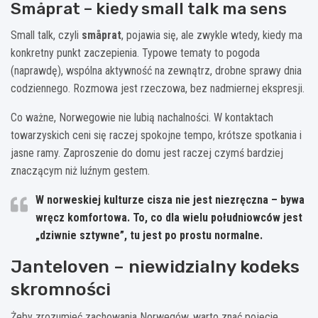
Småprat – kiedy small talk ma sens
Small talk, czyli
småprat
, pojawia się, ale zwykle wtedy, kiedy ma
konkretny punkt zaczepienia. Typowe tematy to pogoda
(naprawdę), wspólna aktywność na zewnątrz, drobne sprawy dnia
codziennego. Rozmowa jest rzeczowa, bez nadmiernej ekspresji.
Co ważne, Norwegowie nie lubią nachalności. W kontaktach
towarzyskich ceni się raczej spokojne tempo, krótsze spotkania i
jasne ramy. Zaproszenie do domu jest raczej czymś bardziej
znaczącym niż luźnym gestem.
W norweskiej kulturze cisza nie jest niezręczna – bywa
wręcz komfortowa. To, co dla wielu południowców jest
„dziwnie sztywne”, tu jest po prostu normalne.
Janteloven – niewidzialny kodeks
skromności
Żeby zrozumieć zachowania Norwegów, warto znać pojęcie