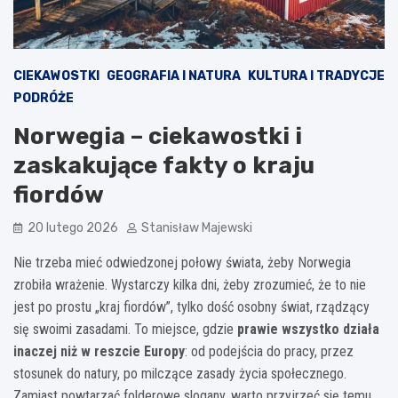
CIEKAWOSTKI
GEOGRAFIA I NATURA
KULTURA I TRADYCJE
PODRÓŻE
Norwegia – ciekawostki i
zaskakujące fakty o kraju
fiordów
20 lutego 2026
Stanisław Majewski
Nie trzeba mieć odwiedzonej połowy świata, żeby Norwegia
zrobiła wrażenie. Wystarczy kilka dni, żeby zrozumieć, że to nie
jest po prostu „kraj fiordów”, tylko dość osobny świat, rządzący
się swoimi zasadami. To miejsce, gdzie
prawie wszystko działa
inaczej niż w reszcie Europy
: od podejścia do pracy, przez
stosunek do natury, po milczące zasady życia społecznego.
Zamiast powtarzać folderowe slogany, warto przyjrzeć się temu,