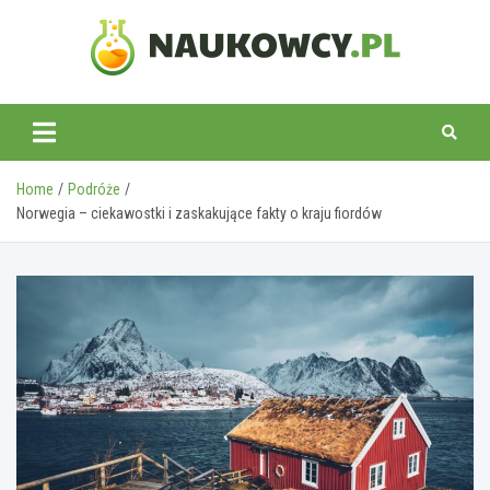
Skip
to
content
naukowcy.pl
Home
Podróże
Norwegia – ciekawostki i zaskakujące fakty o kraju fiordów