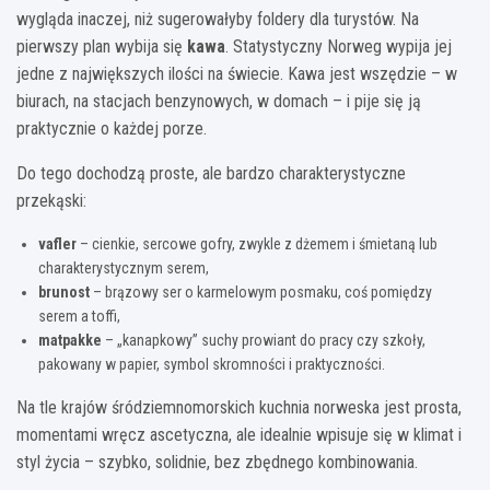
wygląda inaczej, niż sugerowałyby foldery dla turystów. Na
pierwszy plan wybija się
kawa
. Statystyczny Norweg wypija jej
jedne z największych ilości na świecie. Kawa jest wszędzie – w
biurach, na stacjach benzynowych, w domach – i pije się ją
praktycznie o każdej porze.
Do tego dochodzą proste, ale bardzo charakterystyczne
przekąski:
vafler
– cienkie, sercowe gofry, zwykle z dżemem i śmietaną lub
charakterystycznym serem,
brunost
– brązowy ser o karmelowym posmaku, coś pomiędzy
serem a toffi,
matpakke
– „kanapkowy” suchy prowiant do pracy czy szkoły,
pakowany w papier, symbol skromności i praktyczności.
Na tle krajów śródziemnomorskich kuchnia norweska jest prosta,
momentami wręcz ascetyczna, ale idealnie wpisuje się w klimat i
styl życia – szybko, solidnie, bez zbędnego kombinowania.