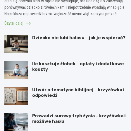
etap się opóźnia albo w ogóle nie występuje, rodzice często zaczynają
porównywać dziecko z rówieśnikami i niepotrzebnie wpadają w napięcie.
Najkrótsza odpowiedź brzmi: większość niemowląt zaczyna pełzać…
Czytaj dalej
Dziecko nie lubi hałasu – jak je wspierać?
Ile kosztuje żłobek – opłaty i dodatkowe
koszty
Utwór o tematyce biblijnej – krzyżówka i
odpowiedź
Prowadzi surowy tryb życia – krzyżówka i
możliwe hasła