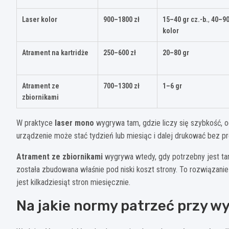
Laser kolor
900–1800 zł
15–40 gr cz.-b.
,
40–90
kolor
Atrament na kartridże
250–600 zł
20–80 gr
Atrament ze
700–1300 zł
1–6 gr
zbiornikami
W praktyce
laser mono
wygrywa tam, gdzie liczy się szybkość, o
urządzenie może stać tydzień lub miesiąc i dalej drukować bez p
Atrament ze zbiornikami
wygrywa wtedy, gdy potrzebny jest tani
została zbudowana właśnie pod niski koszt strony. To rozwiązanie 
jest kilkadziesiąt stron miesięcznie.
Na jakie normy patrzeć przy w