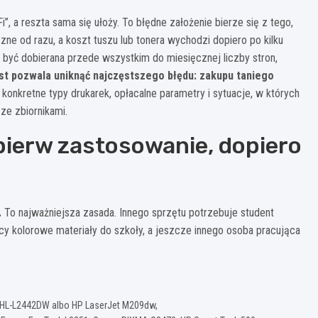
”, a reszta sama się ułoży. To błędne założenie bierze się z tego,
ne od razu, a koszt tuszu lub tonera wychodzi dopiero po kilku
być dobierana przede wszystkim do miesięcznej liczby stron,
st pozwala uniknąć najczęstszego błędu: zakupu taniego
 konkretne typy drukarek, opłacalne parametry i sytuacje, w których
ze zbiornikami.
pierw zastosowanie, dopiero
.
To najważniejsza zasada. Innego sprzętu potrzebuje student
cy kolorowe materiały do szkoły, a jeszcze innego osoba pracująca
er HL-L2442DW albo HP LaserJet M209dw,