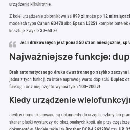
urządzenia kilkukrotnie.
Z kolei urządzenie zbiornikowe za
899 zł
może po
12 miesiącac
modelach typu
Canon G3470
albo
Epson L3251
komplet butelek c
kosztuje zwykle
30–60 zł
.
Jeśli drukowanych jest ponad
50 stron miesięcznie
, sp
Najważniejsze funkcje: dupl
Brak automatycznego druku dwustronnego szybko zaczyna i
jedna z tych funkcji, za które naprawdę warto dopłacić.
Duplex
osz
funkcją i bez niej często wynosi tylko
100–200 zł
.
Kiedy urządzenie wielofunkcy
Jeśli w domu skanowane są dokumenty do urzędu, szkoły lub prac
skaner płaski wystarczy do okazjonalnych kopii, ale przy częstsz
dokumentów. Modele takie jak
Brother DCP-L2622DW
czy
HP Of