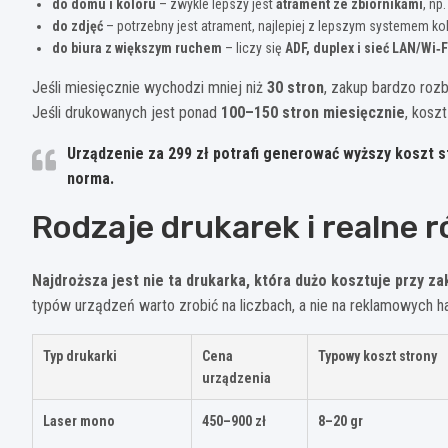
do domu i koloru
– zwykle lepszy jest
atrament ze zbiornikami
, np
do zdjęć
– potrzebny jest atrament, najlepiej z lepszym systemem k
do biura z większym ruchem
– liczy się
ADF, duplex i sieć LAN/Wi‑F
Jeśli miesięcznie wychodzi mniej niż
30 stron
, zakup bardzo roz
Jeśli drukowanych jest ponad
100–150 stron miesięcznie
, kosz
Urządzenie za
299 zł
potrafi generować wyższy koszt s
norma.
Rodzaje drukarek i realne 
Najdroższa jest nie ta drukarka, która dużo kosztuje przy zak
typów urządzeń warto zrobić na liczbach, a nie na reklamowych ha
Typ drukarki
Cena
Typowy koszt strony
urządzenia
Laser mono
450–900 zł
8–20 gr