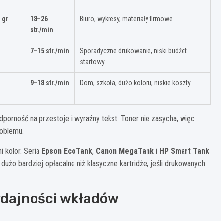
 gr
18–26
Biuro, wykresy, materiały firmowe
str./min
7–15 str./min
Sporadyczne drukowanie, niski budżet
startowy
9–18 str./min
Dom, szkoła, dużo koloru, niskie koszty
dporność na przestoje i wyraźny tekst. Toner nie zasycha, więc
roblemu.
 kolor. Seria
Epson EcoTank
,
Canon MegaTank
i
HP Smart Tank
dużo bardziej opłacalne niż klasyczne kartridże, jeśli drukowanych
ydajności wkładów