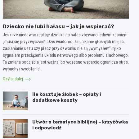
Dziecko nie lubi hałasu – jak je wspierać?
Jeszcze niedawno reakcję dziecka na hałas zbywano jednym zdaniem:
„musi się przyzwyczaić”. Dziś wiadomo, że unikanie głośnych miejsc,
zasłanianie uszu czy płacz przy dzwonku nie są „wymysłem”, tylko
sygnałem przeciążenia układu nerwowego albo problemu słuchowego.
Ta zmiana podejścia jest ważna, bo wczesne wsparcie ogranicza stres,
wybuchy i wycofanie…
Czytaj dalej
Ile kosztuje żłobek – opłaty i
dodatkowe koszty
Utwór o tematyce biblijnej – krzyżówka
i odpowiedź