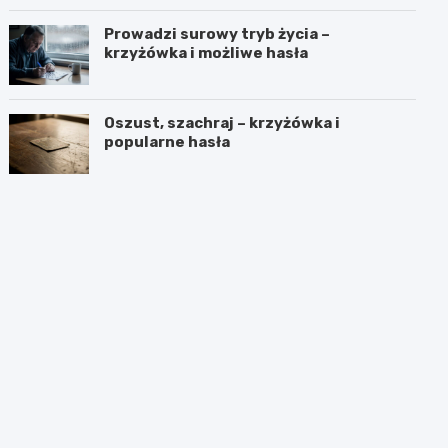
Prowadzi surowy tryb życia –
krzyżówka i możliwe hasła
Oszust, szachraj – krzyżówka i
popularne hasła