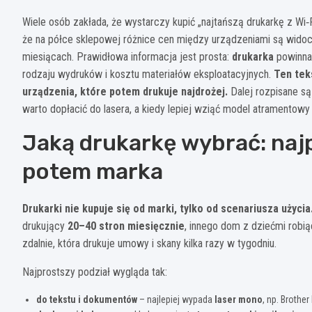
Wiele osób zakłada, że wystarczy kupić „najtańszą drukarkę z Wi‑Fi
że na półce sklepowej różnice cen między urządzeniami są widocz
miesiącach. Prawidłowa informacja jest prosta:
drukarka
powinna 
rodzaju wydruków i kosztu materiałów eksploatacyjnych.
Ten tek
urządzenia, które potem drukuje najdrożej.
Dalej rozpisane są
warto dopłacić do lasera, a kiedy lepiej wziąć model atramentowy 
Jaką drukarkę wybrać: naj
potem marka
Drukarki nie kupuje się od marki, tylko od scenariusza użycia
drukujący
20–40 stron miesięcznie
, innego dom z dziećmi robią
zdalnie, która drukuje umowy i skany kilka razy w tygodniu.
Najprostszy podział wygląda tak:
do tekstu i dokumentów
– najlepiej wypada
laser mono
, np. Broth