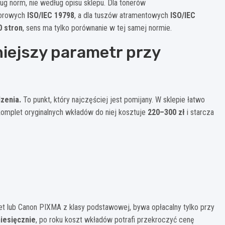
g norm, nie według opisu sklepu. Dla tonerów
olorowych
ISO/IEC 19798
, a dla tuszów atramentowych
ISO/IEC
0 stron
, sens ma tylko porównanie w tej samej normie.
niejszy parametr przy
dzenia.
To punkt, który najczęściej jest pomijany. W sklepie łatwo
 komplet oryginalnych wkładów do niej kosztuje
220–300 zł
i starcza
kJet lub Canon PIXMA z klasy podstawowej, bywa opłacalny tylko przy
iesięcznie
, po roku koszt wkładów potrafi przekroczyć cenę