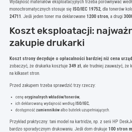
Wydajność materiałów eksploatacyjnych trzeba porównywać wedłu
monochromatycznych stosuje się
ISO/IEC 19752
, dla tonerów k
24711
. Jeśli jeden toner ma deklarowane
1200 stron
, a drugi
300
Koszt eksploatacji: najważ
zakupie drukarki
Koszt strony decyduje o opłacalności bardziej niż cena urzą
zobaczyć, że drukarka kosztuje
349 zł
, ale trudniej zauważyć, że
na kilkaset stron.
Przed zakupem trzeba sprawdzić trzy rzeczy:
cenę
oryginalnych wkładów/tonerów
,
ich deklarowaną wydajność według
ISO/IEC
,
dostępność
zamienników
albo butelek uzupełniających.
Przykład praktyczny: tani model na kartridże, np. z serii HP Des
bardzo sporadycznym drukowaniu. Jeśli dom drukuje
100 stron m