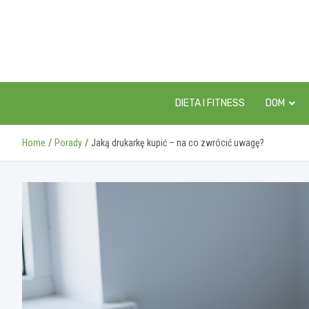
Skip
to
content
DIETA I FITNESS
DOM
Home
Porady
Jaką drukarkę kupić – na co zwrócić uwagę?