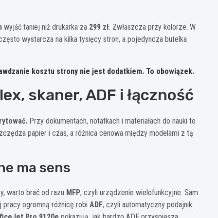
h
wyjść taniej niż drukarka za
299 zł
. Zwłaszcza przy kolorze. W
zęsto wystarcza na kilka tysięcy stron, a pojedyncza butelka
rawdzanie kosztu strony nie jest dodatkiem. To obowiązek.
ex, skaner, ADF i łączność
rytować.
Przy dokumentach, notatkach i materiałach do nauki to
czędza papier i czas, a różnica cenowa między modelami z tą
jne ma sens
y, warto brać od razu
MFP
, czyli urządzenie wielofunkcyjne. Sam
ej pracy ogromną różnicę robi
ADF
, czyli automatyczny podajnik
ficeJet Pro 9120e
pokazują, jak bardzo ADF przyspiesza