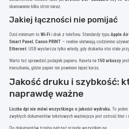
skanowanie kilku stron naraz.
Jakiej łączności nie pomijać
Dziś minimum to
Wi‑Fi
i druk z telefonu. Standardy typu
Apple Air
Smart Panel
,
Canon PRINT
— realnie ułatwiają codzienne używan
Ethernet
. USB wystarcza tylko wtedy, gdy drukarka stoi stale p
Warto też sprawdzić podajnik papieru. Kaseta na
150 arkuszy
jest
mieszkaniu, gdzie papier nie powinien łapać kurzu.
Jakość druku i szybkość: k
naprawdę ważne
Liczba dpi nie mówi wszystkiego o jakości wydruku.
To jeden 
zwykłych dokumentów tekstowych ważniejsza jest ostrość liter i 
Do dokumentów trzeba patrzeć przede wszystkim na: