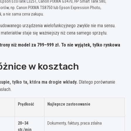
. Epson EcoTank L3251, Canon PIXMA G3470, HP Smart Tank 580,
olorów, np. Canon PIXMA TS8750 lub Epson Expression Photo,
i
, a nie sama cena zakupu.
budowanego urządzenia wielofunkcyjnego zwykle nie ma sensu.
t materiałów staje się ważniejszy niż cena samego sprzętu.
trony niż model za
799–999 zł
. To nie wyjątek, tylko rynkowa
różnice w kosztach
upie, tylko ta, która ma drogie wkłady.
Dlatego porównanie
słach.
Prędkość
Najlepsze zastosowanie
20–34
Dokumenty, faktury, praca zdalna
str./min