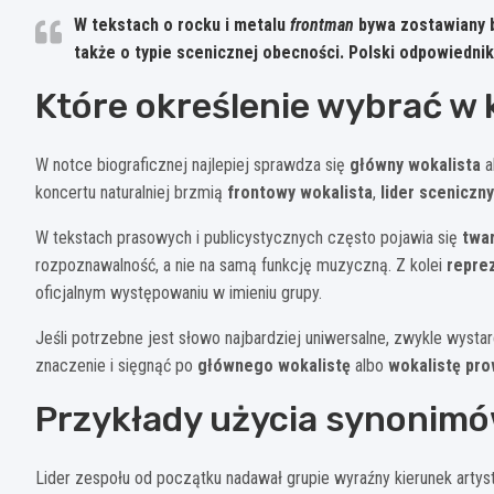
W tekstach o rocku i metalu
frontman
bywa zostawiany be
także o typie scenicznej obecności. Polski odpowiednik
Które określenie wybrać w
W notce biograficznej najlepiej sprawdza się
główny wokalista
a
koncertu naturalniej brzmią
frontowy wokalista
,
lider sceniczny
W tekstach prasowych i publicystycznych często pojawia się
twa
rozpoznawalność, a nie na samą funkcję muzyczną. Z kolei
repre
oficjalnym występowaniu w imieniu grupy.
Jeśli potrzebne jest słowo najbardziej uniwersalne, zwykle wysta
znaczenie i sięgnąć po
głównego wokalistę
albo
wokalistę pr
Przykłady użycia synonim
Lider zespołu od początku nadawał grupie wyraźny kierunek artyst