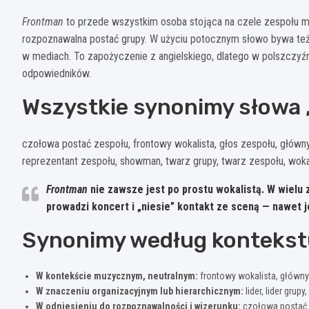
Frontman
to przede wszystkim osoba stojąca na czele zespołu mu
rozpoznawalna postać grupy. W użyciu potocznym słowo bywa też 
w mediach. To zapożyczenie z angielskiego, dlatego w polszczyźni
odpowiedników.
Wszystkie synonimy słowa
czołowa postać zespołu, frontowy wokalista, głos zespołu, główny w
reprezentant zespołu, showman, twarz grupy, twarz zespołu, wok
Frontman
nie zawsze jest po prostu wokalistą. W wielu 
prowadzi koncert i „niesie” kontakt ze sceną — nawet jeś
Synonimy według kontekst
W kontekście muzycznym, neutralnym:
frontowy wokalista, główny
W znaczeniu organizacyjnym lub hierarchicznym:
lider, lider gru
W odniesieniu do rozpoznawalności i wizerunku:
czołowa postać z