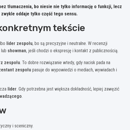
z tłumaczenia, bo niesie nie tylko informację o funkcji, lecz
 zwykle oddaje tylko część tego sensu.
 konkretnym tekście
lbo
lider zespołu
, bo są precyzyjne i neutralne. W recenzji
lub
showman
, jeśli chodzi o ekspresję i kontakt z publicznością.
rz zespołu
. To dobre rozwiązanie wtedy, gdy nacisk pada na
zentant zespołu
pasuje do wypowiedzi o mediach, wywiadach i
rcza
lider
. Gdy potrzebna jest większa dokładność, lepiej zawęzić
owadzącego
.
ów
yczny i sceniczny.