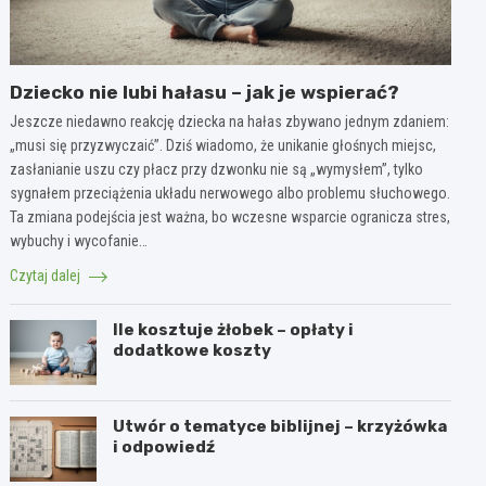
Dziecko nie lubi hałasu – jak je wspierać?
Jeszcze niedawno reakcję dziecka na hałas zbywano jednym zdaniem:
„musi się przyzwyczaić”. Dziś wiadomo, że unikanie głośnych miejsc,
zasłanianie uszu czy płacz przy dzwonku nie są „wymysłem”, tylko
sygnałem przeciążenia układu nerwowego albo problemu słuchowego.
Ta zmiana podejścia jest ważna, bo wczesne wsparcie ogranicza stres,
wybuchy i wycofanie…
Czytaj dalej
Ile kosztuje żłobek – opłaty i
dodatkowe koszty
Utwór o tematyce biblijnej – krzyżówka
i odpowiedź