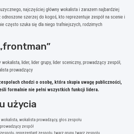
zycznego, najczęściej główny wokalista i zarazem najbardziej
odnoszone szerzej do kogoś, kto reprezentuje zespół na scenie i
e często szuka się dla niego trafniejszych, rodzimych
 „frontman”
okalista, lider, lider grupy, lider sceniczny, prowadzący zespół,
alista prowadzący
zespołach chodzi o osobę, która skupia uwagę publiczności,
li formalnie nie pełni wszystkich funkcji lidera.
u użycia
 wokalista, wokalista prowadzący, głos zespołu
py, prowadzący zespół
espołu, reprezentant zespołu, twarz grupy, twarz zespołu