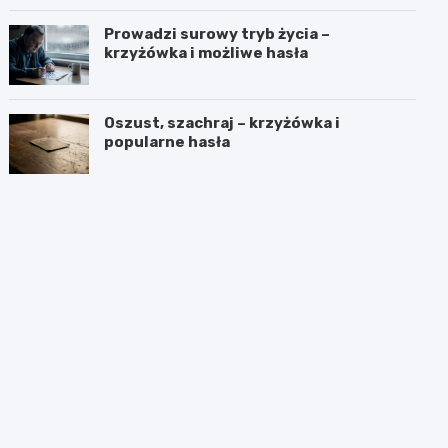
Prowadzi surowy tryb życia –
krzyżówka i możliwe hasła
Oszust, szachraj – krzyżówka i
popularne hasła