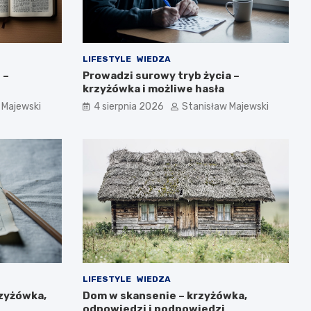
LIFESTYLE
WIEDZA
 –
Prowadzi surowy tryb życia –
krzyżówka i możliwe hasła
 Majewski
4 sierpnia 2026
Stanisław Majewski
LIFESTYLE
WIEDZA
rzyżówka,
Dom w skansenie – krzyżówka,
odpowiedzi i podpowiedzi