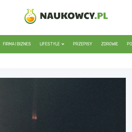
naukowcy.pl
FIRMA I BIZNES
LIFESTYLE
PRZEPISY
ZDROWIE
P