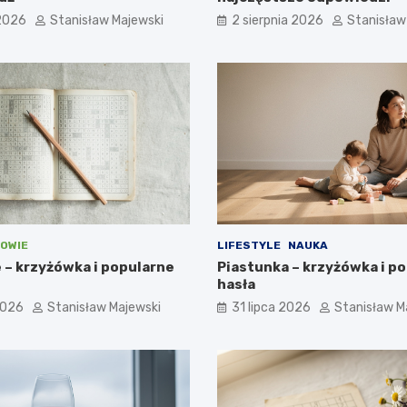
 2026
Stanisław Majewski
2 sierpnia 2026
Stanisław
OWIE
LIFESTYLE
NAUKA
 – krzyżówka i popularne
Piastunka – krzyżówka i p
hasła
2026
Stanisław Majewski
31 lipca 2026
Stanisław M