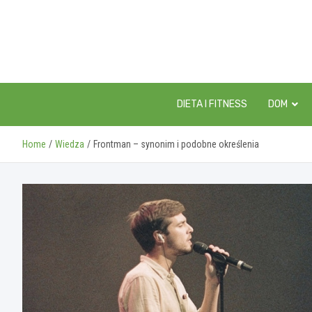
Skip
to
content
DIETA I FITNESS
DOM
Home
Wiedza
Frontman – synonim i podobne określenia