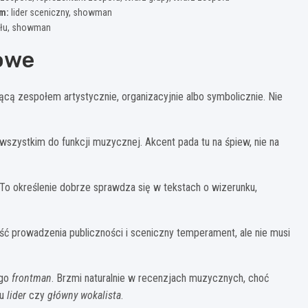
m:
lider sceniczny, showman
połu, showman
iowe
cą zespołem artystycznie, organizacyjnie albo symbolicznie. Nie
szystkim do funkcji muzycznej. Akcent pada tu na śpiew, nie na
To określenie dobrze sprawdza się w tekstach o wizerunku,
ć prowadzenia publiczności i sceniczny temperament, ale nie musi
ego
frontman
. Brzmi naturalnie w recenzjach muzycznych, choć
tu
lider
czy
główny wokalista
.