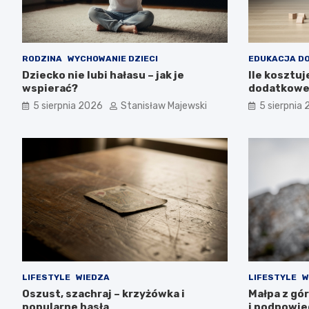
RODZINA
WYCHOWANIE DZIECI
EDUKACJA D
Dziecko nie lubi hałasu – jak je
Ile kosztuj
wspierać?
dodatkowe
5 sierpnia 2026
Stanisław Majewski
5 sierpnia
LIFESTYLE
WIEDZA
LIFESTYLE
W
Oszust, szachraj – krzyżówka i
Małpa z gór
popularne hasła
i podpowie