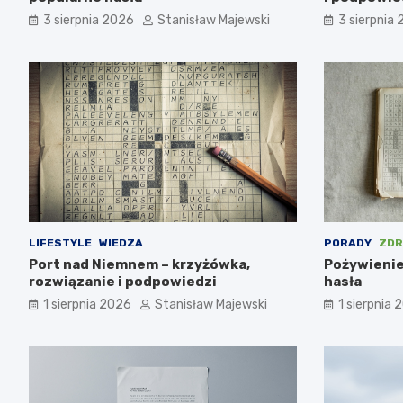
3 sierpnia 2026
Stanisław Majewski
3 sierpnia
LIFESTYLE
WIEDZA
PORADY
ZDR
Port nad Niemnem – krzyżówka,
Pożywienie
rozwiązanie i podpowiedzi
hasła
1 sierpnia 2026
Stanisław Majewski
1 sierpnia 