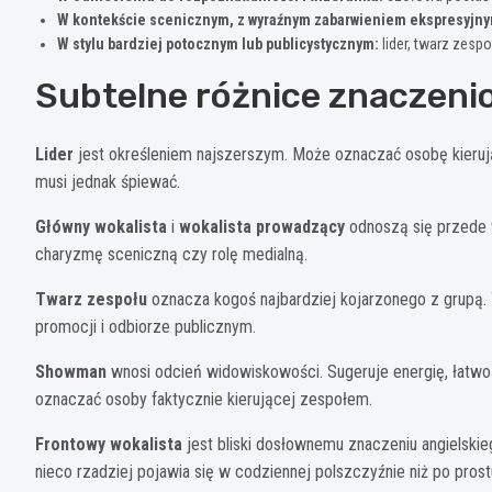
W kontekście scenicznym, z wyraźnym zabarwieniem ekspresyjny
W stylu bardziej potocznym lub publicystycznym:
lider, twarz zes
Subtelne różnice znaczen
Lider
jest określeniem najszerszym. Może oznaczać osobę kierują
musi jednak śpiewać.
Główny wokalista
i
wokalista prowadzący
odnoszą się przede w
charyzmę sceniczną czy rolę medialną.
Twarz zespołu
oznacza kogoś najbardziej kojarzonego z grupą. 
promocji i odbiorze publicznym.
Showman
wnosi odcień widowiskowości. Sugeruje energię, łatwoś
oznaczać osoby faktycznie kierującej zespołem.
Frontowy wokalista
jest bliski dosłownemu znaczeniu angielski
nieco rzadziej pojawia się w codziennej polszczyźnie niż po pros