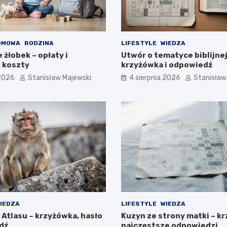
OMOWA
RODZINA
LIFESTYLE
WIEDZA
e żłobek – opłaty i
Utwór o tematyce biblijnej
 koszty
krzyżówka i odpowiedź
 2026
Stanisław Majewski
4 sierpnia 2026
Stanisław
IEDZA
LIFESTYLE
WIEDZA
 Atlasu – krzyżówka, hasło
Kuzyn ze strony matki – k
dź
najczęstsze odpowiedzi