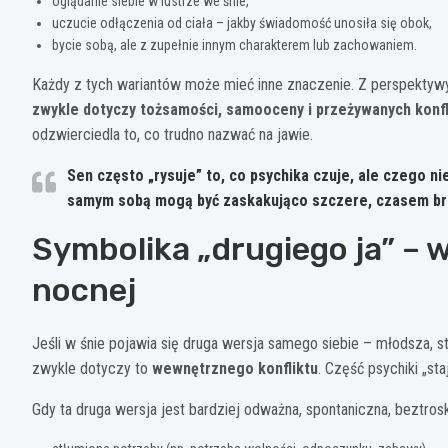
oglądanie siebie w lustrze we śnie,
uczucie odłączenia od ciała – jakby świadomość unosiła się obok,
bycie sobą, ale z zupełnie innym charakterem lub zachowaniem.
Każdy z tych wariantów może mieć inne znaczenie. Z perspektyw
zwykle dotyczy tożsamości, samooceny i przeżywanych konf
odzwierciedla to, co trudno nazwać na jawie.
Sen często „rysuje” to, co psychika czuje, ale czego 
samym sobą mogą być zaskakująco szczere, czasem bru
Symbolika „drugiego ja” – 
nocnej
Jeśli w śnie pojawia się druga wersja samego siebie – młodsza, st
zwykle dotyczy to
wewnętrznego konfliktu
. Część psychiki „st
Gdy ta druga wersja jest bardziej odważna, spontaniczna, beztro