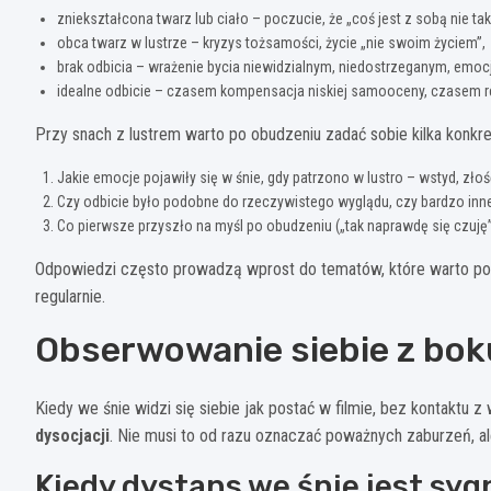
zniekształcona twarz lub ciało – poczucie, że „coś jest z sobą nie ta
obca twarz w lustrze – kryzys tożsamości, życie „nie swoim życiem”,
brak odbicia – wrażenie bycia niewidzialnym, niedostrzeganym, emoc
idealne odbicie – czasem kompensacja niskiej samooceny, czasem r
Przy snach z lustrem warto po obudzeniu zadać sobie kilka konkre
Jakie emocje pojawiły się w śnie, gdy patrzono w lustro – wstyd, złoś
Czy odbicie było podobne do rzeczywistego wyglądu, czy bardzo inn
Co pierwsze przyszło na myśl po obudzeniu („tak naprawdę się czuję”,
Odpowiedzi często prowadzą wprost do tematów, które warto por
regularnie.
Obserwowanie siebie z boku
Kiedy we śnie widzi się siebie jak postać w filmie, bez kontakt
dysocjacji
. Nie musi to od razu oznaczać poważnych zaburzeń, al
Kiedy dystans we śnie jest s