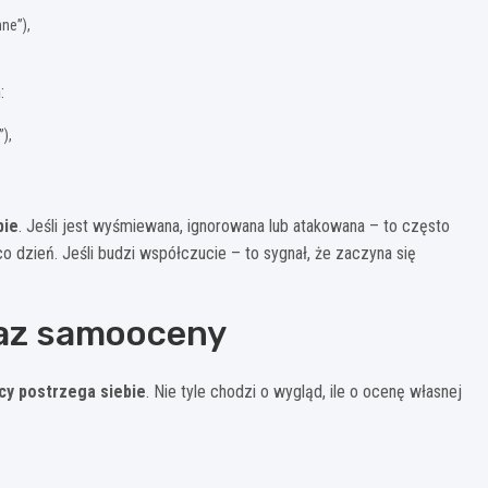
ne”),
:
),
bie
. Jeśli jest wyśmiewana, ignorowana lub atakowana – to często
 dzień. Jeśli budzi współczucie – to sygnał, że zaczyna się
raz samooceny
ący postrzega siebie
. Nie tyle chodzi o wygląd, ile o ocenę własnej