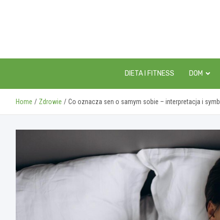
Skip
to
content
DIETA I FITNESS
DOM
Home
Zdrowie
Co oznacza sen o samym sobie – interpretacja i symb