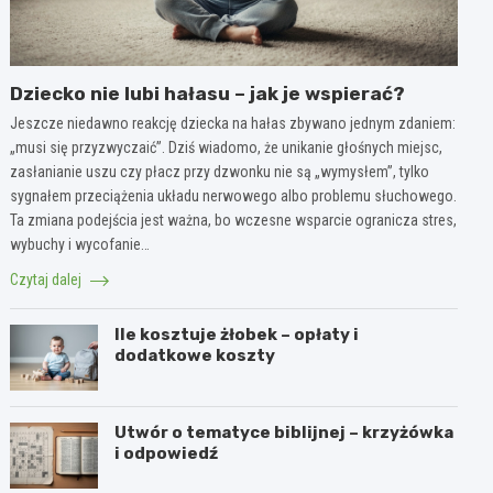
Dziecko nie lubi hałasu – jak je wspierać?
Jeszcze niedawno reakcję dziecka na hałas zbywano jednym zdaniem:
„musi się przyzwyczaić”. Dziś wiadomo, że unikanie głośnych miejsc,
zasłanianie uszu czy płacz przy dzwonku nie są „wymysłem”, tylko
sygnałem przeciążenia układu nerwowego albo problemu słuchowego.
Ta zmiana podejścia jest ważna, bo wczesne wsparcie ogranicza stres,
wybuchy i wycofanie…
Czytaj dalej
Ile kosztuje żłobek – opłaty i
dodatkowe koszty
Utwór o tematyce biblijnej – krzyżówka
i odpowiedź