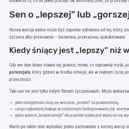
odtwarza to, co na jawie pracuje tak automatycznie, że przestaje
Sen o „lepszej” lub „gorszej
Nocna wersja siebie może być zupełnie odmienna od tej, którą zn
szczera albo przeciwnie – bezwolna, przerażona, sparaliżowana.
Kiedy śniący jest „lepszy” niż w
Gdy we śnie łatwo stawia się granice, mówi, co naprawdę myśli, 
potencjału
, który gdzieś w środku istnieje, ale w realnym życiu 
przeszłości.
Taki sen nie jest tylko miłym filmem życzeniowym. Może wskazyw
jakie umiejętności chcą się wreszcie „przebić” na powierzchnię,
czego najbardziej brakuje w codziennym funkcjonowaniu (np. asertyw
gdzie granica „bezpiecznego” dla psychiki ryzyka jest wyżej niż się wy
Warto po takim śnie wyłuskać jedno zachowanie z nocnej wersji si