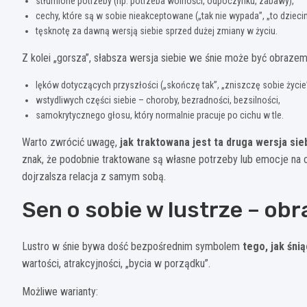
stłumione potrzeby (np. potrzeba wolności, odpoczynku, zabawy),
cechy, które są w sobie nieakceptowane („tak nie wypada”, „to dziecin
tęsknotę za dawną wersją siebie sprzed dużej zmiany w życiu.
Z kolei „gorsza”, słabsza wersja siebie we śnie może być obrazem
lęków dotyczących przyszłości („skończę tak”, „zniszczę sobie życie”
wstydliwych części siebie – choroby, bezradności, bezsilności,
samokrytycznego głosu, który normalnie pracuje po cichu w tle.
Warto zwrócić uwagę,
jak traktowana jest ta druga wersja sie
znak, że podobnie traktowane są własne potrzeby lub emocje na co
dojrzalsza relacja z samym sobą.
Sen o sobie w lustrze – ob
Lustro w śnie bywa dość bezpośrednim symbolem
tego, jak śni
wartości, atrakcyjności, „bycia w porządku”.
Możliwe warianty: