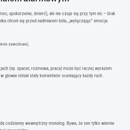
oc, upokorzenie, śmierć), ale nie czuje się przy tym nic – brak
chika chroni się przed nadmiarem bólu, „wyłączając” emocje.
alenie zawodowe),
acjach (np. spacer, rozmowa, praca) może być raczej wyrazem
y w głowie istniał stały komentator oceniający każdy ruch.
gląda codzienny wewnętrzny monolog. Bywa, że sen tylko wiernie