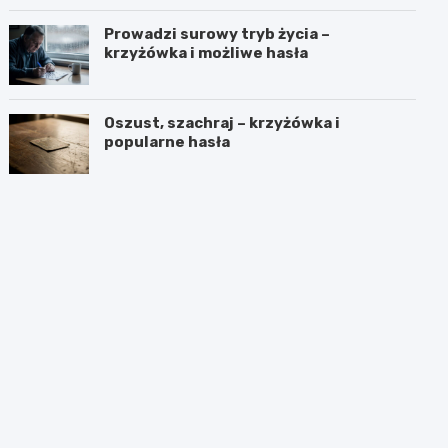
Prowadzi surowy tryb życia –
krzyżówka i możliwe hasła
Oszust, szachraj – krzyżówka i
popularne hasła