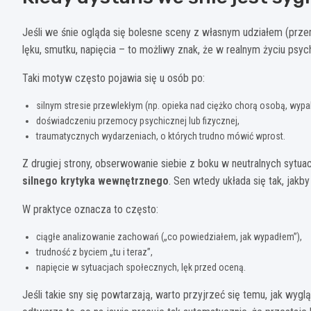
Jeśli we śnie ogląda się bolesne sceny z własnym udziałem (przem
lęku, smutku, napięcia – to możliwy znak, że w realnym życiu psy
Taki motyw często pojawia się u osób po:
silnym stresie przewlekłym (np. opieka nad ciężko chorą osobą, wyp
doświadczeniu przemocy psychicznej lub fizycznej,
traumatycznych wydarzeniach, o których trudno mówić wprost.
Z drugiej strony, obserwowanie siebie z boku w neutralnych sytu
silnego krytyka wewnętrznego
. Sen wtedy układa się tak, jakb
W praktyce oznacza to często:
ciągłe analizowanie zachowań („co powiedziałem, jak wypadłem”),
trudność z byciem „tu i teraz”,
napięcie w sytuacjach społecznych, lęk przed oceną.
Jeśli takie sny się powtarzają, warto przyjrzeć się temu, jak wy