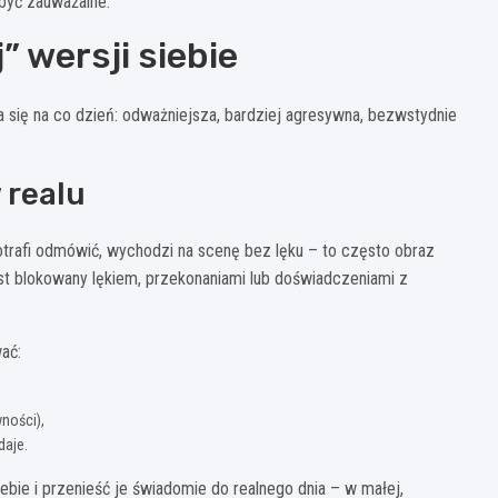
 być zauważalne.
” wersji siebie
a się na co dzień: odważniejsza, bardziej agresywna, bezwstydnie
 realu
potrafi odmówić, wychodzi na scenę bez lęku – to często obraz
jest blokowany lękiem, przekonaniami lub doświadczeniami z
ać:
ności),
daje.
ebie i przenieść je świadomie do realnego dnia – w małej,