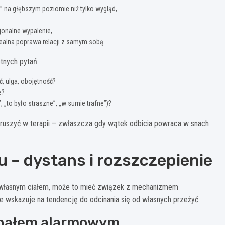
k” na głębszym poziomie niż tylko wygląd,
jonalne wypalenie,
ealna poprawa relacji z samym sobą.
tnych pytań:
ć, ulga, obojętność?
e?
 „to było straszne”, „w sumie trafne”)?
uszyć w terapii – zwłaszcza gdy wątek odbicia powraca w snach
 – dystans i rozszczepienie
u z własnym ciałem, może to mieć związek z mechanizmem
e wskazuje na tendencję do odcinania się od własnych przeżyć.
ygnałem alarmowym