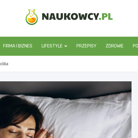
naukowcy.pl
FIRMA I BIZNES
LIFESTYLE
PRZEPISY
ZDROWIE
P
olika