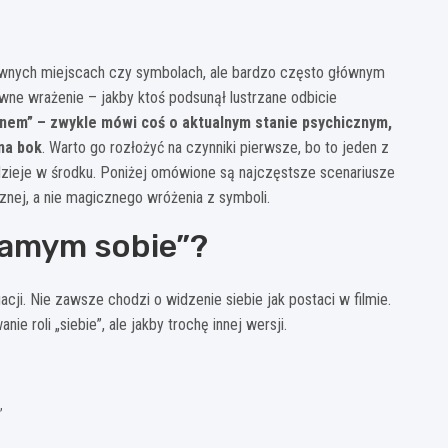
ziwnych miejscach czy symbolach, ale bardzo często głównym
iwne wrażenie – jakby ktoś podsunął lustrzane odbicie
snem” – zwykle mówi coś o aktualnym stanie psychicznym,
na bok
. Warto go rozłożyć na czynniki pierwsze, bo to jeden z
dzieje w środku. Poniżej omówione są najczęstsze scenariusze
znej, a nie magicznego wróżenia z symboli.
samym sobie”?
cji. Nie zawsze chodzi o widzenie siebie jak postaci w filmie.
roli „siebie”, ale jakby trochę innej wersji.
,