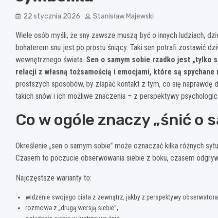
22 stycznia 2026
Stanisław Majewski
Wiele osób myśli, że sny zawsze muszą być o innych ludziach, d
bohaterem snu jest po prostu śniący. Taki sen potrafi zostawić dz
wewnętrznego świata.
Sen o samym sobie rzadko jest „tylko 
relacji z własną tożsamością i emocjami, które są spychane 
prostszych sposobów, by złapać kontakt z tym, co się naprawdę 
takich snów i ich możliwe znaczenia – z perspektywy psychologic
Co w ogóle znaczy „śnić o 
Określenie „sen o samym sobie” może oznaczać kilka różnych sytua
Czasem to poczucie obserwowania siebie z boku, czasem odgrywanie 
Najczęstsze warianty to:
widzenie swojego ciała z zewnątrz, jakby z perspektywy obserwatora
rozmowa z „drugą wersją siebie”,