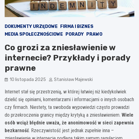
DOKUMENTY URZĘDOWE
FIRMA I BIZNES
MEDIA SPOŁECZNOŚCIOWE
PORADY
PRAWO
Co grozi za zniesławienie w
internecie? Przykłady i porady
prawne
10 listopada 2025
Stanisław Majewski
Internet stał się przestrzenią, w której łatwiej niż kiedykolwiek
dzielić się opiniami, komentarzami i informacjami o innych osobach
czy firmach. Niestety, ta swoboda wypowiedzi często prowadzi
do przekroczenia granicy między krytyką a zniesławieniem.
Wiele
osób wciąż błędnie uważa, że anonimowość w sieci zapewnia
bezkarność
. Rzeczywistość jest jednak zupełnie inna –
zniesławienie w internecie podlega takim samym regulacjom