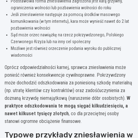
Podstawowa forma zniesławienia zagrożona jest karą grzywny,
ograniczenia wolności lub pozbawienia wolności do roku
Jeśli zniesławienie następuje za pomocą środków masowego
komunikowania (w tym internetu), kara może wynieść nawet do 2 lat
pozbawienia wolności
Sąd może orzec nawiązkę na rzecz pokrzywdzonego, Polskiego
Czerwonego Krzyża lub na inny cel społeczny
Możliwe jest również orzeczenie podania wyroku do publicznej
wiadomości
Oprócz odpowiedzialności karnej, sprawca zniesławienia może
ponieść również konsekwencje cywilnoprawne. Pokrzywdzony
może dochodzić odszkodowania za poniesioną szkodę materialną
(np. utratę klientów czy kontraktów) oraz zadośćuczynienia za
doznaną krzywdę niemajątkową (naruszenie dóbr osobistych).
W
praktyce odszkodowania te mogą sięgać kilkudziesięciu, a
nawet kilkuset tysięcy złotych
, co dla przeciętnej osoby
stanowi ogromne obciążenie finansowe.
Typowe przykłady zniesławienia w