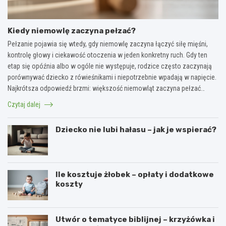
Kiedy niemowlę zaczyna pełzać?
Pełzanie pojawia się wtedy, gdy niemowlę zaczyna łączyć siłę mięśni,
kontrolę głowy i ciekawość otoczenia w jeden konkretny ruch. Gdy ten
etap się opóźnia albo w ogóle nie występuje, rodzice często zaczynają
porównywać dziecko z rówieśnikami i niepotrzebnie wpadają w napięcie.
Najkrótsza odpowiedź brzmi: większość niemowląt zaczyna pełzać…
Czytaj dalej
Dziecko nie lubi hałasu – jak je wspierać?
Ile kosztuje żłobek – opłaty i dodatkowe
koszty
Utwór o tematyce biblijnej – krzyżówka i