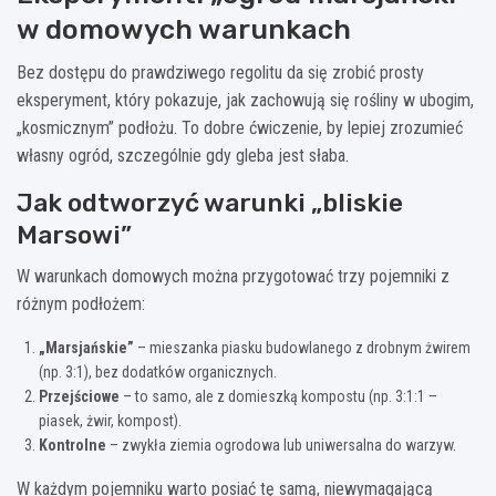
w domowych warunkach
Bez dostępu do prawdziwego regolitu da się zrobić prosty
eksperyment, który pokazuje, jak zachowują się rośliny w ubogim,
„kosmicznym” podłożu. To dobre ćwiczenie, by lepiej zrozumieć
własny ogród, szczególnie gdy gleba jest słaba.
Jak odtworzyć warunki „bliskie
Marsowi”
W warunkach domowych można przygotować trzy pojemniki z
różnym podłożem:
„Marsjańskie”
– mieszanka piasku budowlanego z drobnym żwirem
(np. 3:1), bez dodatków organicznych.
Przejściowe
– to samo, ale z domieszką kompostu (np. 3:1:1 –
piasek, żwir, kompost).
Kontrolne
– zwykła ziemia ogrodowa lub uniwersalna do warzyw.
W każdym pojemniku warto posiać tę samą, niewymagającą