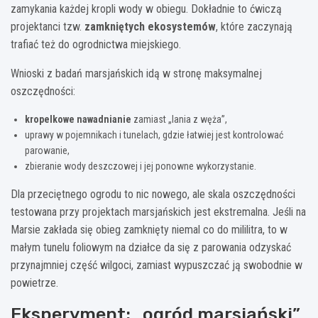
zamykania każdej kropli wody w obiegu. Dokładnie to ćwiczą
projektanci tzw.
zamkniętych ekosystemów
, które zaczynają
trafiać też do ogrodnictwa miejskiego.
Wnioski z badań marsjańskich idą w stronę maksymalnej
oszczędności:
kropelkowe nawadnianie
zamiast „lania z węża”,
uprawy w pojemnikach i tunelach, gdzie łatwiej jest kontrolować
parowanie,
zbieranie wody deszczowej i jej ponowne wykorzystanie.
Dla przeciętnego ogrodu to nic nowego, ale skala oszczędności
testowana przy projektach marsjańskich jest ekstremalna. Jeśli na
Marsie zakłada się obieg zamknięty niemal co do mililitra, to w
małym tunelu foliowym na działce da się z parowania odzyskać
przynajmniej część wilgoci, zamiast wypuszczać ją swobodnie w
powietrze.
Eksperyment: „ogród marsjański”