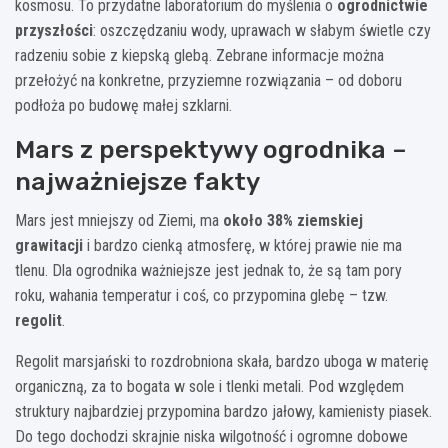
kosmosu. To przydatne laboratorium do myślenia o
ogrodnictwie
przyszłości
: oszczędzaniu wody, uprawach w słabym świetle czy
radzeniu sobie z kiepską glebą. Zebrane informacje można
przełożyć na konkretne, przyziemne rozwiązania – od doboru
podłoża po budowę małej szklarni.
Mars z perspektywy ogrodnika –
najważniejsze fakty
Mars jest mniejszy od Ziemi, ma
około 38% ziemskiej
grawitacji
i bardzo cienką atmosferę, w której prawie nie ma
tlenu. Dla ogrodnika ważniejsze jest jednak to, że są tam pory
roku, wahania temperatur i coś, co przypomina glebę – tzw.
regolit
.
Regolit marsjański to rozdrobniona skała, bardzo uboga w materię
organiczną, za to bogata w sole i tlenki metali. Pod względem
struktury najbardziej przypomina bardzo jałowy, kamienisty piasek.
Do tego dochodzi skrajnie niska wilgotność i ogromne dobowe