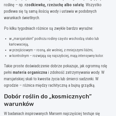
roślinę – np.
rzodkiewkę, rzeżuchę albo sałatę
. Wszystko
podlewa się tą samą ilością wody i ustawia w podobnych
warunkach świetlnych.
Po kilku tygodniach różnice są zwykle bardzo wyraźne:
w „marsjańskim” podłożu rośliny często wschodzą słabo lub
karłowacieją,
w przejściowym – rosną, ale wolniej, z mniejszymi liśćmi,
w kontrolnym – rozwijają się najszybciej, mają intensywny kolor.
Takie proste doświadczenie dobrze pokazuje, jak ogromną rolę
pełni
materia organiczna
i zdolność zatrzymywania wody. W
marsjańskiej skali to kwestia życia lub śmierci sadzonki. W
ogrodzie – różnica między rachityczną a bujną grządką.
Dobór roślin do „kosmicznych”
warunków
W badaniach inspirowanych Marsem najczęściej testuje się