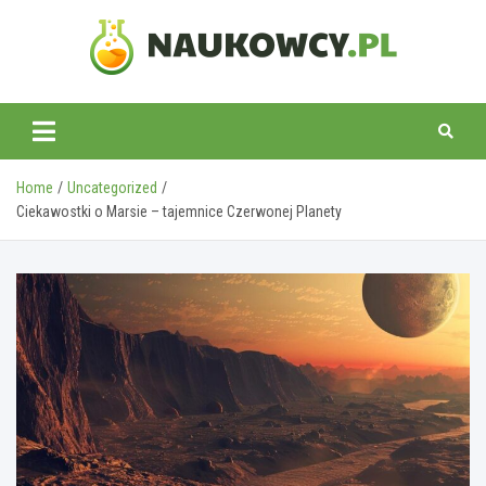
Skip
to
content
naukowcy.pl
Home
Uncategorized
Ciekawostki o Marsie – tajemnice Czerwonej Planety