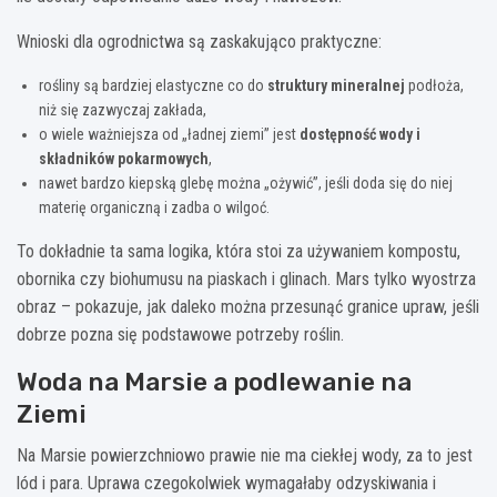
Wnioski dla ogrodnictwa są zaskakująco praktyczne:
rośliny są bardziej elastyczne co do
struktury mineralnej
podłoża,
niż się zazwyczaj zakłada,
o wiele ważniejsza od „ładnej ziemi” jest
dostępność wody i
składników pokarmowych
,
nawet bardzo kiepską glebę można „ożywić”, jeśli doda się do niej
materię organiczną i zadba o wilgoć.
To dokładnie ta sama logika, która stoi za używaniem kompostu,
obornika czy biohumusu na piaskach i glinach. Mars tylko wyostrza
obraz – pokazuje, jak daleko można przesunąć granice upraw, jeśli
dobrze pozna się podstawowe potrzeby roślin.
Woda na Marsie a podlewanie na
Ziemi
Na Marsie powierzchniowo prawie nie ma ciekłej wody, za to jest
lód i para. Uprawa czegokolwiek wymagałaby odzyskiwania i