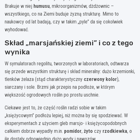
Brakuje w niej
humusu
, mikroorganizmów, dżdżownic –
wszystkiego, co na Ziemi buduje żyzną strukturę. Mimo to
naukowcy od lat badają, czy w takim „pyle” da się cokolwiek
wyhodować.
Skład „marsjańskiej ziemi” i co z tego
wynika
W symulatorach regolitu, tworzonych w laboratoriach, odtwarza
się przede wszystkim strukturę i skład mineralny: dużo krzemionki,
tlenków żelaza (stąd charakterystyczny
czerwony kolor
),
siarczany i sole. Brzmi jak przepis na podłoże, w którym
większość ogrodowych roślin po prostu uschnie.
Ciekawe jest to, że część roślin radzi sobie w takim
„księżycowym” podłożu lepiej, niż można by się spodziewać. W
eksperymentach z użyciem gleb marsjo- i księżycopodobnych
całkiem dobrze wypadły m.in.
pomidor
,
żyto
czy
rzodkiewka
, o
ile dostały odpowiednio dużo wody i nawozów.