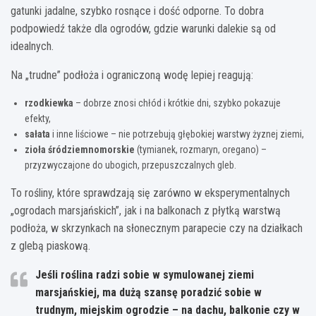
gatunki jadalne, szybko rosnące i dość odporne. To dobra
podpowiedź także dla ogrodów, gdzie warunki dalekie są od
idealnych.
Na „trudne” podłoża i ograniczoną wodę lepiej reagują:
rzodkiewka
– dobrze znosi chłód i krótkie dni, szybko pokazuje
efekty,
sałata
i inne liściowe – nie potrzebują głębokiej warstwy żyznej ziemi,
zioła śródziemnomorskie
(tymianek, rozmaryn, oregano) –
przyzwyczajone do ubogich, przepuszczalnych gleb.
To rośliny, które sprawdzają się zarówno w eksperymentalnych
„ogrodach marsjańskich”, jak i na balkonach z płytką warstwą
podłoża, w skrzynkach na słonecznym parapecie czy na działkach
z glebą piaskową.
Jeśli roślina radzi sobie w symulowanej ziemi
marsjańskiej, ma dużą szansę poradzić sobie w
trudnym, miejskim ogrodzie – na dachu, balkonie czy w