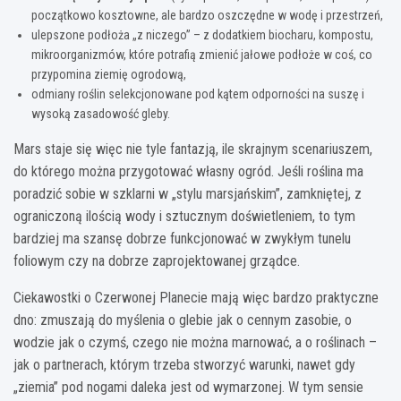
początkowo kosztowne, ale bardzo oszczędne w wodę i przestrzeń,
ulepszone podłoża „z niczego” – z dodatkiem biocharu, kompostu,
mikroorganizmów, które potrafią zmienić jałowe podłoże w coś, co
przypomina ziemię ogrodową,
odmiany roślin selekcjonowane pod kątem odporności na suszę i
wysoką zasadowość gleby.
Mars staje się więc nie tyle fantazją, ile skrajnym scenariuszem,
do którego można przygotować własny ogród. Jeśli roślina ma
poradzić sobie w szklarni w „stylu marsjańskim”, zamkniętej, z
ograniczoną ilością wody i sztucznym doświetleniem, to tym
bardziej ma szansę dobrze funkcjonować w zwykłym tunelu
foliowym czy na dobrze zaprojektowanej grządce.
Ciekawostki o Czerwonej Planecie mają więc bardzo praktyczne
dno: zmuszają do myślenia o glebie jak o cennym zasobie, o
wodzie jak o czymś, czego nie można marnować, a o roślinach –
jak o partnerach, którym trzeba stworzyć warunki, nawet gdy
„ziemia” pod nogami daleka jest od wymarzonej. W tym sensie