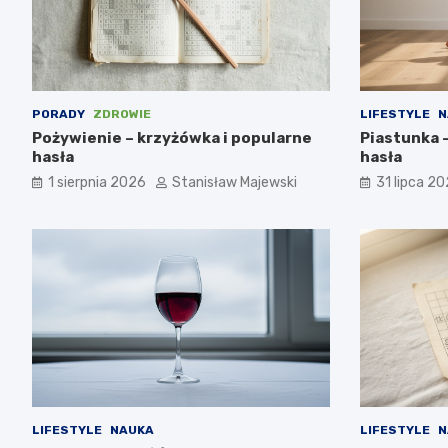
PORADY
ZDROWIE
LIFESTYLE
N
Pożywienie – krzyżówka i popularne
Piastunka 
hasła
hasła
1 sierpnia 2026
Stanisław Majewski
31 lipca 2
LIFESTYLE
NAUKA
LIFESTYLE
N