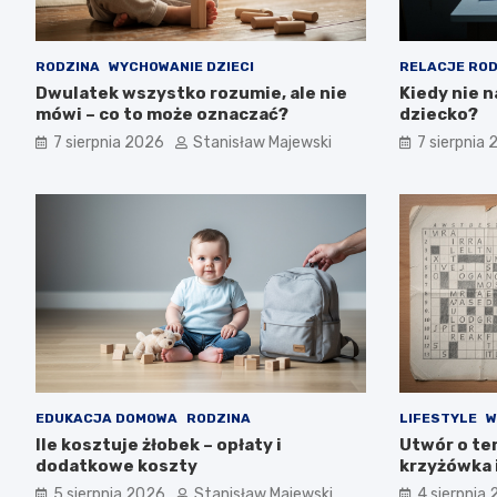
RODZINA
WYCHOWANIE DZIECI
RELACJE ROD
Dwulatek wszystko rozumie, ale nie
Kiedy nie n
mówi – co to może oznaczać?
dziecko?
7 sierpnia 2026
Stanisław Majewski
7 sierpnia
EDUKACJA DOMOWA
RODZINA
LIFESTYLE
W
Ile kosztuje żłobek – opłaty i
Utwór o tem
dodatkowe koszty
krzyżówka 
5 sierpnia 2026
Stanisław Majewski
4 sierpnia