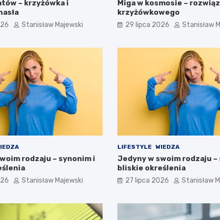
atów – krzyżówka i
Miga w kosmosie – rozwiąz
hasła
krzyżówkowego
026
Stanisław Majewski
29 lipca 2026
Stanisław M
IEDZA
LIFESTYLE
WIEDZA
woim rodzaju – synonim i
Jedyny w swoim rodzaju – 
eślenia
bliskie określenia
026
Stanisław Majewski
27 lipca 2026
Stanisław M