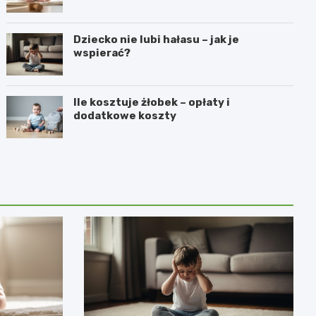
Dziecko nie lubi hałasu – jak je
wspierać?
Ile kosztuje żłobek – opłaty i
dodatkowe koszty