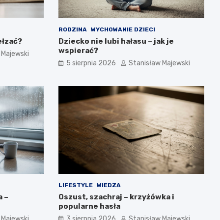
RODZINA
WYCHOWANIE DZIECI
ełzać?
Dziecko nie lubi hałasu – jak je
wspierać?
 Majewski
5 sierpnia 2026
Stanisław Majewski
LIFESTYLE
WIEDZA
a –
Oszust, szachraj – krzyżówka i
popularne hasła
 Majewski
3 sierpnia 2026
Stanisław Majewski