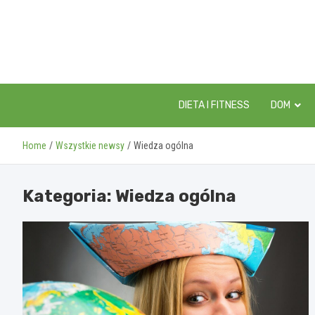
Skip
to
content
DIETA I FITNESS
DOM
Home
Wszystkie newsy
Wiedza ogólna
Kategoria:
Wiedza ogólna