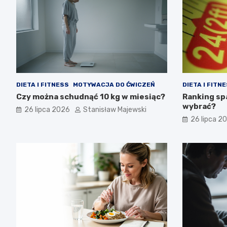
DIETA I FITNESS
MOTYWACJA DO ĆWICZEŃ
DIETA I FITN
Czy można schudnąć 10 kg w miesiąc?
Ranking sp
wybrać?
26 lipca 2026
Stanisław Majewski
26 lipca 2