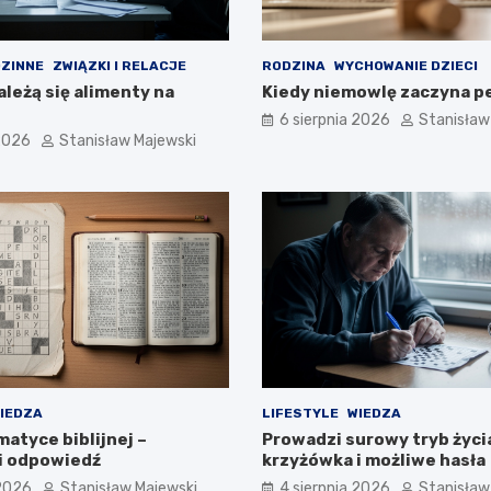
ZINNE
ZWIĄZKI I RELACJE
RODZINA
WYCHOWANIE DZIECI
ależą się alimenty na
Kiedy niemowlę zaczyna p
6 sierpnia 2026
Stanisław
 2026
Stanisław Majewski
IEDZA
LIFESTYLE
WIEDZA
atyce biblijnej –
Prowadzi surowy tryb życi
i odpowiedź
krzyżówka i możliwe hasła
 2026
Stanisław Majewski
4 sierpnia 2026
Stanisław