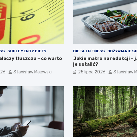
ESS
SUPLEMENTY DIETY
DIETA I FITNESS
ODŻYWIANIE 
alaczy tłuszczu – co warto
Jakie makro na redukcji – 
je ustalić?
026
Stanisław Majewski
25 lipca 2026
Stanisław M