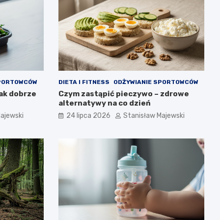
SPORTOWCÓW
DIETA I FITNESS
ODŻYWIANIE SPORTOWCÓW
jak dobrze
Czym zastąpić pieczywo – zdrowe
alternatywy na co dzień
ajewski
24 lipca 2026
Stanisław Majewski