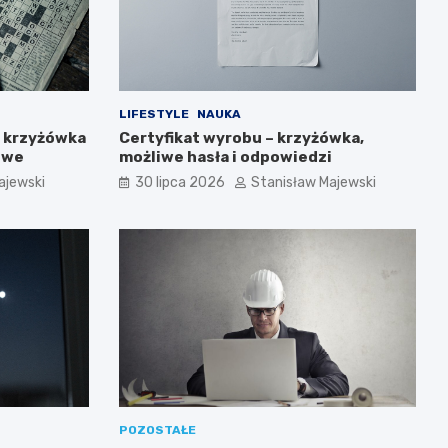
LIFESTYLE
NAUKA
y krzyżówka
Certyfikat wyrobu – krzyżówka,
owe
możliwe hasła i odpowiedzi
ajewski
30 lipca 2026
Stanisław Majewski
POZOSTAŁE