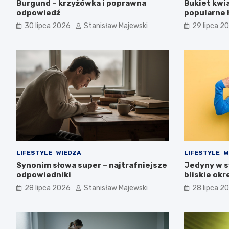
Burgund – krzyżówka i poprawna
Bukiet kwi
odpowiedź
popularne 
30 lipca 2026
Stanisław Majewski
29 lipca 2
LIFESTYLE
WIEDZA
LIFESTYLE
W
Synonim słowa super – najtrafniejsze
Jedyny w s
odpowiedniki
bliskie okr
28 lipca 2026
Stanisław Majewski
28 lipca 2