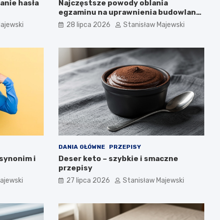
anie hasła
Najczęstsze powody oblania
egzaminu na uprawnienia budowlane
i jak ich uniknąć
ajewski
28 lipca 2026
Stanisław Majewski
DANIA GŁÓWNE
PRZEPISY
synonim i
Deser keto – szybkie i smaczne
przepisy
ajewski
27 lipca 2026
Stanisław Majewski