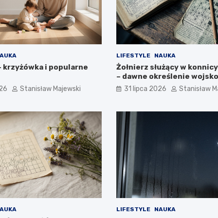
AUKA
LIFESTYLE
NAUKA
– krzyżówka i popularne
Żołnierz służący w konnic
– dawne określenie wojsk
026
Stanisław Majewski
31 lipca 2026
Stanisław M
AUKA
LIFESTYLE
NAUKA