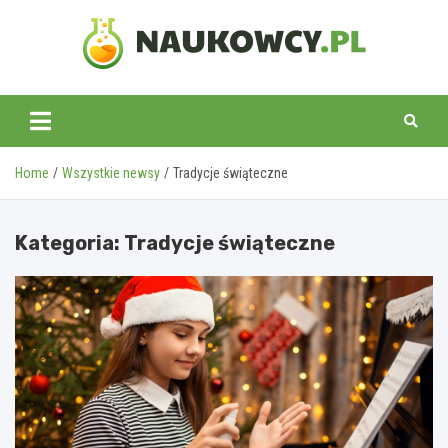
Skip
to
content
naukowcy.pl
Home
Wszystkie newsy
Tradycje świąteczne
Kategoria:
Tradycje świąteczne