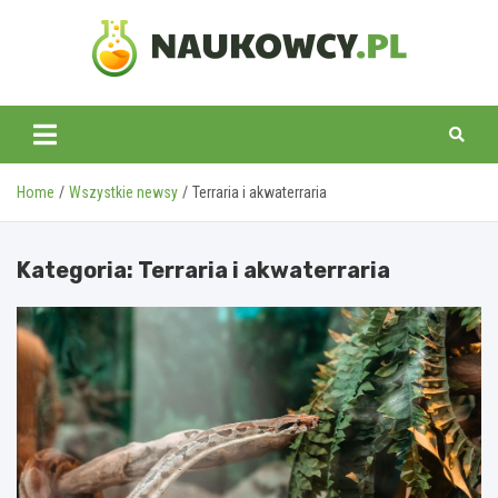
Skip
to
content
naukowcy.pl
Home
Wszystkie newsy
Terraria i akwaterraria
Kategoria:
Terraria i akwaterraria