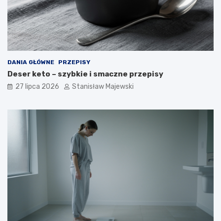
DANIA GŁÓWNE
PRZEPISY
Deser keto – szybkie i smaczne przepisy
27 lipca 2026
Stanisław Majewski