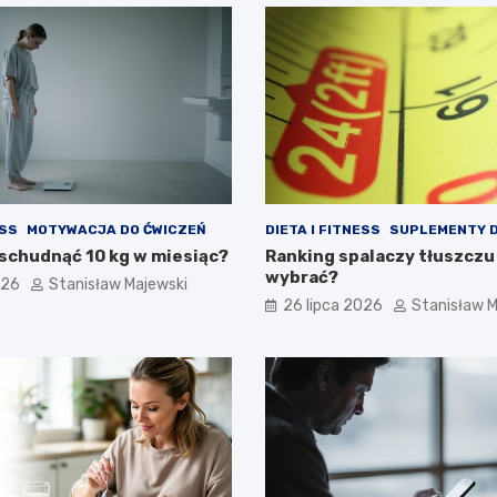
ESS
MOTYWACJA DO ĆWICZEŃ
DIETA I FITNESS
SUPLEMENTY D
schudnąć 10 kg w miesiąc?
Ranking spalaczy tłuszczu
wybrać?
026
Stanisław Majewski
26 lipca 2026
Stanisław M