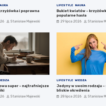
AUKA
LIFESTYLE
NAUKA
krzyżówka i poprawna
Bukiet kwiatów – krzyżówk
popularne hasła
026
Stanisław Majewski
29 lipca 2026
Stanisław M
IEDZA
LIFESTYLE
WIEDZA
owa super – najtrafniejsze
Jedyny w swoim rodzaju – 
iki
bliskie określenia
026
Stanisław Majewski
28 lipca 2026
Stanisław M