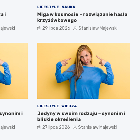
LIFESTYLE
NAUKA
a i
Miga w kosmosie – rozwiązanie hasła
krzyżówkowego
ajewski
29 lipca 2026
Stanisław Majewski
LIFESTYLE
WIEDZA
synonim i
Jedyny w swoim rodzaju – synonim i
bliskie określenia
ajewski
27 lipca 2026
Stanisław Majewski