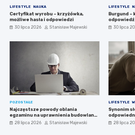
LIFESTYLE
NAUKA
LIFESTYLE
N
Certyfikat wyrobu – krzyżówka,
Burgund – 
możliwe hasła i odpowiedzi
odpowiedź
30 lipca 2026
Stanisław Majewski
30 lipca 2
POZOSTAŁE
LIFESTYLE
W
Najczęstsze powody oblania
Synonim sł
egzaminu na uprawnienia budowlane
odpowiedn
i jak ich uniknąć
28 lipca 2026
Stanisław Majewski
28 lipca 2