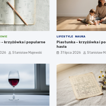
OWIE
LIFESTYLE
NAUKA
 – krzyżówka i popularne
Piastunka – krzyżówka i p
hasła
2026
Stanisław Majewski
31 lipca 2026
Stanisław M