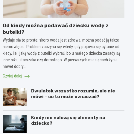
Od kiedy można podawać dziecku wodę z
butelki?
Wydaje się to proste: skoro woda jest zdrowa, można podać ją także
niemowlęciu. Problem zaczyna się wtedy, gdy pojawia się pytanie od
kiedy, ile i jaką wodę z butelki wybrać, bo u małego dziecka zasady są
inne niż u starszaka czy dorosłego. W pierwszych miesiącach życia
nawet dobry…
Czytaj dalej
Dwulatek wszystko rozumie, ale nie
mówi – co to może oznaczać?
Kiedy nie należą się alimenty na
dziecko?