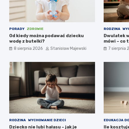
PORADY
ZDROWIE
RODZINA
WY
Od kiedy można podawać dziecku
Dwulatek w
wodę z butelki?
mówi – co 
8 sierpnia 2026
Stanisław Majewski
7 sierpnia
RODZINA
WYCHOWANIE DZIECI
EDUKACJA D
Dziecko nie lubi hałasu – jak je
Ile kosztuj