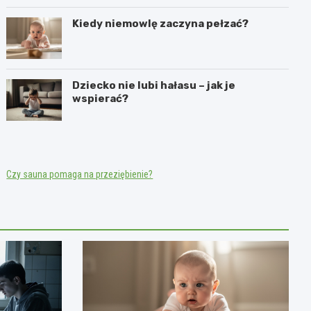
Kiedy niemowlę zaczyna pełzać?
Dziecko nie lubi hałasu – jak je
wspierać?
Czy sauna pomaga na przeziębienie?