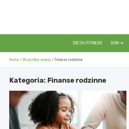
Skip
to
content
DIETA I FITNESS
DOM
Home
Wszystkie newsy
Finanse rodzinne
Kategoria:
Finanse rodzinne