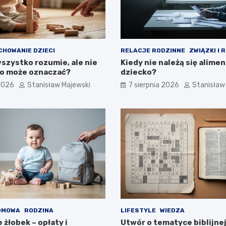
CHOWANIE DZIECI
RELACJE RODZINNE
ZWIĄZKI I 
szystko rozumie, ale nie
Kiedy nie należą się alimen
to może oznaczać?
dziecko?
 2026
Stanisław Majewski
7 sierpnia 2026
Stanisław
OMOWA
RODZINA
LIFESTYLE
WIEDZA
e żłobek – opłaty i
Utwór o tematyce biblijnej