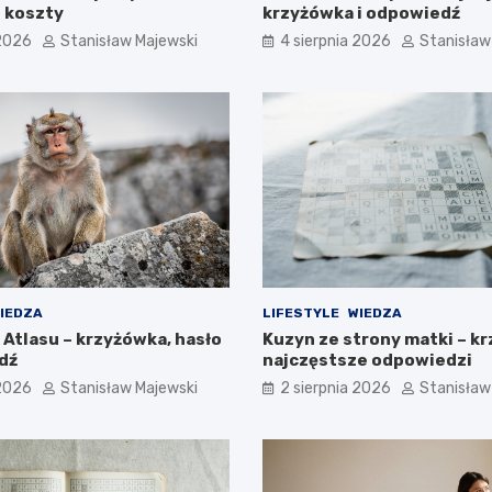
 koszty
krzyżówka i odpowiedź
 2026
Stanisław Majewski
4 sierpnia 2026
Stanisław
IEDZA
LIFESTYLE
WIEDZA
 Atlasu – krzyżówka, hasło
Kuzyn ze strony matki – k
dź
najczęstsze odpowiedzi
 2026
Stanisław Majewski
2 sierpnia 2026
Stanisław