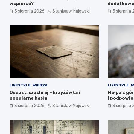
wspierać?
dodatkowe
5 sierpnia 2026
Stanisław Majewski
5 sierpnia
LIFESTYLE
WIEDZA
LIFESTYLE
W
Oszust, szachraj – krzyżówka i
Małpa z gór
popularne hasła
i podpowie
3 sierpnia 2026
Stanisław Majewski
3 sierpnia