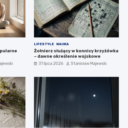
LIFESTYLE
NAUKA
opularne
Żołnierz służący w konnicy krzyżówka
– dawne określenie wojskowe
ajewski
31 lipca 2026
Stanisław Majewski