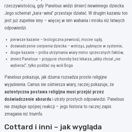
rzeczywistością, gdy Paneloux widzi śmierć niewinnego dziecka.
Jego schemat „kara–wina” przestaje działać. W drugim kazaniu ton
jest już zupełnie inny – więcej w nim wahania i mroku niż łatwych
odpowiedzi.
pierwsze kazanie – teologiczna pewność, mocne sądy,
doświadczenie cierpienia dziecka – wstrząs, pęknięcie w systemie,
drugie kazanie – próba utrzymania wiary mimo sprzecznych faktów,
śmierć Paneloux – przyjęcie choroby bez lekarza, jakby chciał „nie
wybierać”, tylko poddać się woli Boga.
Paneloux pokazuje, jak dżuma rozsadza proste religijne
wyjaśnienia. Camus nie ośmiesza wiary, raczej pokazuje, że
autentyczna postawa religijna musi przejść przez
doświadczenie absurdu
i utraty prostych odpowiedzi. Paneloux
nie znajduje spójnej reakcji – jego historia to raczej zapis
zmagania niż triumfu.
Cottard i inni – jak wygląda