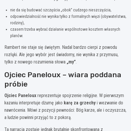
nie da się budować szczęścia „obok” cudzego nieszczęścia,
odpowiedzialność nie wynika tylko z formalnych więzi (obywatelstwa,
rodziny),
czasem trzeba wybrać działanie wspólnotowe kosztem własnych
planów.
Rambert nie staje się świętym. Nadal bardzo cierpi z powodu
rozłąki. Ale jego wybór jest świadomy, nie wynika z przymusu,
tylko z nowego rozumienia słowa
„my”
.
Ojciec Paneloux – wiara poddana
próbie
Ojciec Paneloux
reprezentuje spojrzenie religijne. W pierwszym
kazaniu interpretuje dżumę jako
karę za grzechy
i wezwanie do
nawrócenia. Mówi z pozycji pewności: Bóg karze, ale i oczyszcza,
a ludzie powinni przyjąć to z pokorą.
Ta narracja zostaje jednak brutalnie skonfrontowana z