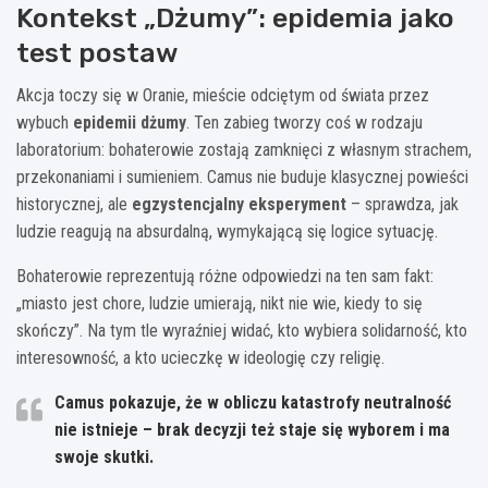
Kontekst „Dżumy”: epidemia jako
test postaw
Akcja toczy się w Oranie, mieście odciętym od świata przez
wybuch
epidemii dżumy
. Ten zabieg tworzy coś w rodzaju
laboratorium: bohaterowie zostają zamknięci z własnym strachem,
przekonaniami i sumieniem. Camus nie buduje klasycznej powieści
historycznej, ale
egzystencjalny eksperyment
– sprawdza, jak
ludzie reagują na absurdalną, wymykającą się logice sytuację.
Bohaterowie reprezentują różne odpowiedzi na ten sam fakt:
„miasto jest chore, ludzie umierają, nikt nie wie, kiedy to się
skończy”. Na tym tle wyraźniej widać, kto wybiera solidarność, kto
interesowność, a kto ucieczkę w ideologię czy religię.
Camus pokazuje, że w obliczu katastrofy
neutralność
nie istnieje
– brak decyzji też staje się wyborem i ma
swoje skutki.