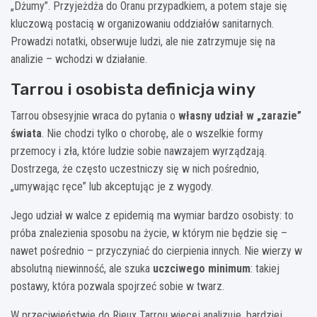
„Dżumy”. Przyjeżdża do Oranu przypadkiem, a potem staje się
kluczową postacią w organizowaniu oddziałów sanitarnych.
Prowadzi notatki, obserwuje ludzi, ale nie zatrzymuje się na
analizie – wchodzi w działanie.
Tarrou i osobista definicja winy
Tarrou obsesyjnie wraca do pytania o
własny udział w „zarazie”
świata
. Nie chodzi tylko o chorobę, ale o wszelkie formy
przemocy i zła, które ludzie sobie nawzajem wyrządzają.
Dostrzega, że często uczestniczy się w nich pośrednio,
„umywając ręce” lub akceptując je z wygody.
Jego udział w walce z epidemią ma wymiar bardzo osobisty: to
próba znalezienia sposobu na życie, w którym nie będzie się –
nawet pośrednio – przyczyniać do cierpienia innych. Nie wierzy w
absolutną niewinność, ale szuka
uczciwego minimum
: takiej
postawy, która pozwala spojrzeć sobie w twarz.
W przeciwieństwie do Rieux Tarrou więcej analizuje, bardziej