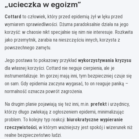
„ucieczka w egoizm”
Cottard
to człowiek, który przed epidemią żył w lęku przed
wymiarem sprawiedliwości. Dżuma paradoksalnie działa na jego
korzyść: w chaosie nikt specjalnie się nim nie interesuje. Rozkwita
jako przemytnik, zarabia na nieszczęściu innych, korzysta z
powszechnego zamętu.
Jego postawa to pokazowy przykład
wykorzystywania kryzysu
dla własnej korzyści. Cottard nie neguje cierpienia, ale je
instrumentalizuje. Im gorzej mają inni, tym bezpieczniej czuje się
on sam. Gdy epidemia zaczyna wygasać, to on reaguje paniką –
normalność oznacza powrót zagrożenia.
Na drugim planie pojawiają się też inni, m.in.
prefekt
i urzędnicy,
którzy długo zwlekają z ogłoszeniem epidemii, minimalizując
problem. To kolejny typ reakcji:
biurokratyczne wypieranie
rzeczywistości
, w którym ważniejszy jest spokój i wizerunek niż
realne bezpieczeństwo ludzi.