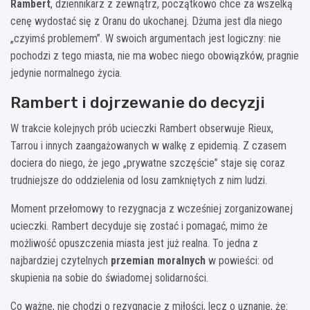
Rambert
, dziennikarz z zewnątrz, początkowo chce za wszelką
cenę wydostać się z Oranu do ukochanej. Dżuma jest dla niego
„czyimś problemem”. W swoich argumentach jest logiczny: nie
pochodzi z tego miasta, nie ma wobec niego obowiązków, pragnie
jedynie normalnego życia.
Rambert i dojrzewanie do decyzji
W trakcie kolejnych prób ucieczki Rambert obserwuje Rieux,
Tarrou i innych zaangażowanych w walkę z epidemią. Z czasem
dociera do niego, że jego „prywatne szczęście” staje się coraz
trudniejsze do oddzielenia od losu zamkniętych z nim ludzi.
Moment przełomowy to rezygnacja z wcześniej zorganizowanej
ucieczki. Rambert decyduje się zostać i pomagać, mimo że
możliwość opuszczenia miasta jest już realna. To jedna z
najbardziej czytelnych
przemian moralnych
w powieści: od
skupienia na sobie do świadomej solidarności.
Co ważne, nie chodzi o rezygnację z miłości, lecz o uznanie, że: