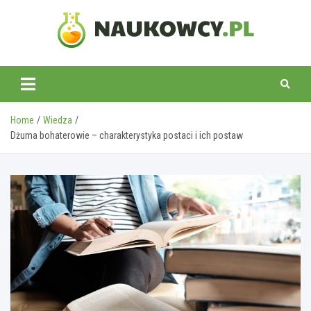
Skip
to
content
naukowcy.pl
Home
Wiedza
Dżuma bohaterowie – charakterystyka postaci i ich postaw